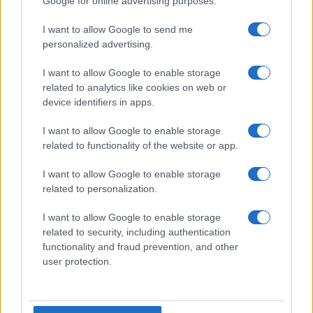
Google for online advertising purposes.
avión desaparecido
Nostradamus y Baba
hace más de una
Vanga se ciernen sobre
década
Europa en 2025
I want to allow Google to send me
personalized advertising.
Más Historias de Cádiz
I want to allow Google to enable storage
related to analytics like cookies on web or
device identifiers in apps.
I want to allow Google to enable storage
related to functionality of the website or app.
I want to allow Google to enable storage
related to personalization.
I want to allow Google to enable storage
related to security, including authentication
INFORMACIÓN LEGAL Y POLÍTICA DE PRIVACIDAD
functionality and fraud prevention, and other
user protection.
QUIENES SOMOS
CONTACTO