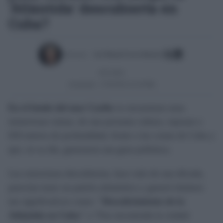
'Atlántida' descubierta en
Cuba?
Escrito por:
José Manuel García Bautista
19/11/2021
Actualizado:
27/05/2025 (12:20 PM)
En el fondo del mar Caribe
se encuentran unas
misteriosas ruinas, de una presunta cultura, reposan a
650 metros de profundidad, frente a las costas de Cuba y
que, en su día, generaron una gran polémica.
Las estructuras descubiertas, hace más de una década,
parecían tener un patrón urbanístico y generó titulares
tan significativos como:
"Descubrimiento de la
Atlántida en Cuba"
o “Fue encontrada la ciudad