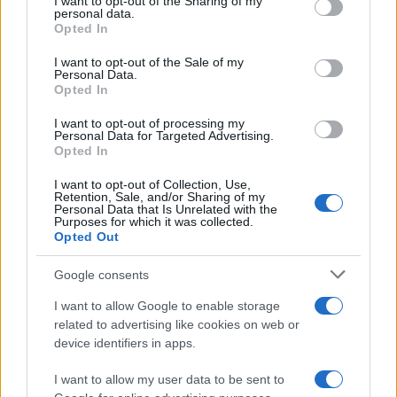
not limited to your visit or usage behaviour. You may click to
I want to opt-out of the Sharing of my
personal data.
ciudad entera podría haber sobrevivido el hundimiento a
grant or deny consent to Google and its third-party tags to
Opted In
use your data for below specified purposes in below Google
más de 600 metros en el abismo”.
consent section.
I want to opt-out of the Sale of my
Personal Data.
El investigador y periodista
Luis Mariano Fernández
Opted In
investigó el caso de las formaciones descubiertas por
I want to opt-out of processing my
Zelitsky que, tras una década, está durmiendo el sueño
Personal Data for Targeted Advertising.
Opted In
de los justos esperando que alguien resuelva su misterio.
I want to opt-out of Collection, Use,
Retention, Sale, and/or Sharing of my
Personal Data that Is Unrelated with the
TEMAS:
Misterios y Enigmas
Purposes for which it was collected.
Opted Out
MISTERIOS Y ENIGMAS
Google consents
I want to allow Google to enable storage
related to advertising like cookies on web or
device identifiers in apps.
MH370, la teoría que
Las profecías y
I want to allow my user data to be sent to
cambia todo sobre el
vaticinios de