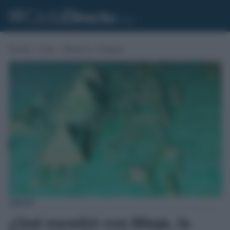
Portada
»
Gente
»
Misterios y Enigmas
GENTE
¿Qué sucedió con Mega, la