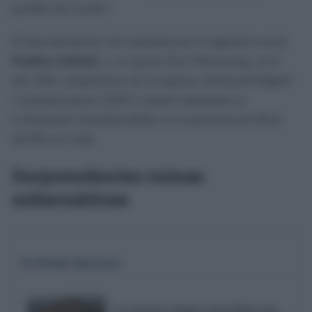
perdida del Caribe”.
El descubrimiento fue realizado por la ingeniera naval
Pauline Zalitzki
, y su esposo Paul Weinzweig, en el
año 2001, propietarios de la empresa Advanced Digital
Communications (ADC) cuando trabajaban en
la Península Guanahacabibes en la provincia de Pinar
del Río en Cuba.
Sorprendentes ruinas
subacuáticas
Te Puede Interesar
Las enormes ciudades amuralladas que