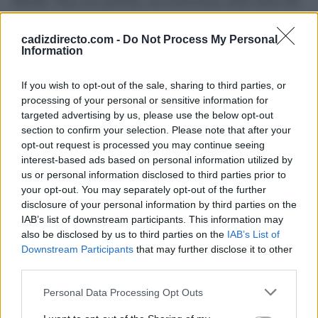
Mundo. Para ese periodo, las estructuras están fuera del
tiempo y de lugar”.
cadizdirecto.com -
Do Not Process My Personal
Information
¿La Atántida?
If you wish to opt-out of the sale, sharing to third parties, or
Se huía hablar de la Atlántida, Zelitsky afirmaba: “Lo
processing of your personal or sensitive information for
que hemos encontrado son restos más probables de una
targeted advertising by us, please use the below opt-out
section to confirm your selection. Please note that after your
cultura local". Surgieron entonces otras voces que
opt-out request is processed you may continue seeing
opinaban sobre el descubrimiento, como la de
Keith
interest-based ads based on personal information utilized by
Fitzpatrick-Matthews
, de Bad Archaeology (Mala
us or personal information disclosed to third parties prior to
your opt-out. You may separately opt-out of the further
Arqueología), que decía en su medio: “En ningún
disclosure of your personal information by third parties on the
momento durante la edad de hielo habría estado sobre el
IAB’s list of downstream participants. This information may
nivel del mar, a menos que, por supuesto, los terrenos en
also be disclosed by us to third parties on the
IAB’s List of
Downstream Participants
that may further disclose it to other
los que se destacan se hubieran hundido. Sin embargo, si
third parties.
tomamos la palabra de Platón, como deberíamos, si
Please note that this website/app uses one or more Google
Personal Data Processing Opt Outs
asumimos a Atlantis haber sido un lugar histórico, la
services and may gather and store information including but
violencia de su hundimiento hace improbable que una