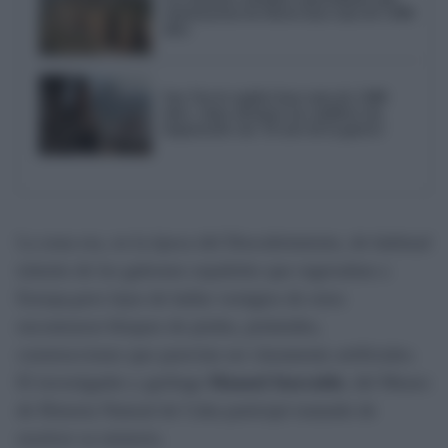
construyeron los íberos hace más de 2.000
años
Sun Tzu lo explicó hace más de 2.000
años: cómo afrontar un conflicto sin
empeorarlo con 'El arte de la guerra'
La zona era, en la época del Descubrimiento, de habitual
tránsito de los galeones españoles que regresaban a
Europa,pero lejos de hallar vestigios de estos
encontraron bloques de piedra, pirámides,
construcciones que parecían ser claramente artificiales.
El investigador y geólogo
Manuel Iturralde
, del Museo
de Historia Natural de Cuba participó tratando de
resolver su misterio.