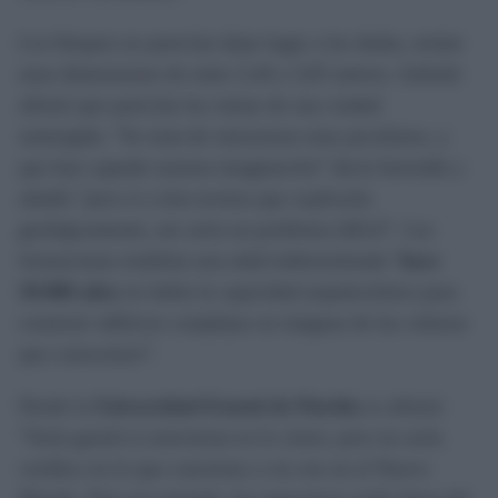
Los bloques no parecían dejar lugar a las dudas, tenían
unas dimensiones de entre 2,44 a 3,05 metros. Zalitzki
afirmó que parecían las ruinas de una ciudad
sumergida. “Se trata de estructuras muy peculiares, y
que han captado nuestra imaginación” decía Iturralde y
añadió "pero si a ésta tuviera que explicarla
geológicamente, me sería un problema difícil”. Las
formaciones tendrían una edad indeterminada “
hace
50.000 años
no había la capacidad arquitectónica para
construir edificios complejos en ninguna de las culturas
que conocemos”.
Desde la
Universidad Estatal de Florida
se afirmó:
“Sería genial si estuvieran en lo cierto, pero no sería
verídico en lo que concierne a ver eso en el Nuevo