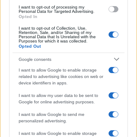
Hoy, cuando el planeta enfrenta su propio problema
I want to opt-out of processing my
climático, la arqueología recuerda que ninguna
Personal Data for Targeted Advertising.
Opted In
civilización, por poderosa que sea, es inmune a la
naturaleza.
I want to opt-out of Collection, Use,
Retention, Sale, and/or Sharing of my
Personal Data that Is Unrelated with the
NOTICIAS RELACIONADAS
Purposes for which it was collected.
Opted Out
Google consents
I want to allow Google to enable storage
related to advertising like cookies on web or
El libro de Marco Polo
Los crímenes que
device identifiers in apps.
que Cristóbal Colón
coincidieron con
llevó en el viaje que
eclipses solares y
I want to allow my user data to be sent to
cambió la historia
alimentaron un mito
Google for online advertising purposes.
que la Ciencia
desmiente
I want to allow Google to send me
personalized advertising.
Más de Gente
I want to allow Google to enable storage