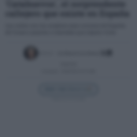
'Catahuevos', el sorprendente
callejero que existe en España
Las calles con los nombres más curiosos de España:
del humor popular a leyendas que siguen vivas
Escrito por:
José Manuel García Bautista
26/06/2026
Actualizado:
26/06/2026 (10:15 AM)
Añadir Cádiz Directo en
Síguenos en Google