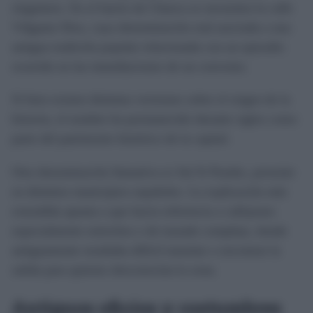
singulares. En el barrio de Chueca se encuentra la calle
Válgame Dios, cuya denominación está asociada a una
antigua tradición popular relacionada con un episodio
ocurrido en las inmediaciones de un convento.
Si bien existen distintas versiones sobre el origen de la
historia, el nombre ha permanecido durante siglos como
parte del patrimonio histórico de la capital.
Otra denominación llamativa es Sal Si Puedes, presente
en distintos municipios españoles. La explicación más
extendida apunta a que hacía referencia a callejones
especialmente estrechos o de trazado complejo, donde
antiguamente resultaba difícil transitar o encontrar la
salida para quienes desconocían la zona.
Antiguos oficios y costumbres