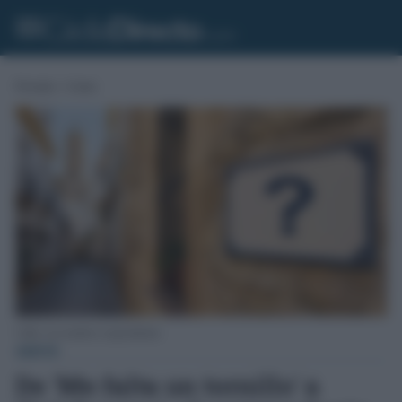
Portada
»
Gente
Calles con nombres sorprendentes.
GENTE
De 'Me falta un tornillo' a