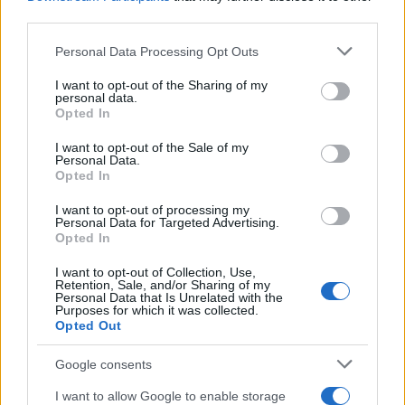
referentes culturales se extiende por prácticamente todo
third parties.
el territorio nacional.
Please note that this website/app uses one or more Google
Personal Data Processing Opt Outs
services and may gather and store information including but
El análisis del callejero permite comprobar cómo la
not limited to your visit or usage behaviour. You may click to
I want to opt-out of the Sharing of my
personal data.
historia de España no solo se conserva en archivos o
grant or deny consent to Google and its third-party tags to
Opted In
use your data for below specified purposes in below Google
monumentos.
consent section.
I want to opt-out of the Sale of my
Personal Data.
También permanece visible en miles de placas repartidas
Opted In
por ciudades y pueblos, donde conviven homenajes a
I want to opt-out of processing my
figuras universales con denominaciones nacidas del
Personal Data for Targeted Advertising.
Opted In
ingenio popular, antiguas profesiones o relatos que
siguen formando parte de la identidad de cada lugar.
I want to opt-out of Collection, Use,
Retention, Sale, and/or Sharing of my
Personal Data that Is Unrelated with the
NOTICIAS RELACIONADAS
Purposes for which it was collected.
Opted Out
Google consents
I want to allow Google to enable storage