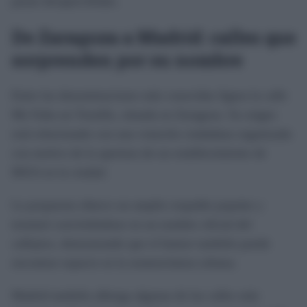
pasan desapercibidas.
De Zaragoza a Madrid: calles que
sorprenden por su nombre
Entre las denominaciones más conocidas figura la calle
Me Falta un Tornillo, situada en Zaragoza. Su origen
está relacionado con una votación ciudadana organizada
con motivo de la apertura de un establecimiento de
IKEA en la ciudad.
La propuesta obtuvo un amplio respaldo popular y
terminó convirtiéndose en un nombre oficial del
callejero, demostrando que el humor también puede
encontrar espacio en la nomenclatura urbana.
Madrid también alberga algunas de las calles más