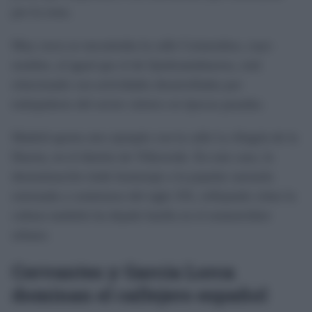
por la zona.
Muy cerca se encontraba la calle Cortarrabos, cuyo
nombre, al igual que el de Quebrantahuesos, está
relacionado con actividades desarrolladas por
trabajadores del sector cárnico en épocas pasadas.
Madrid aporta otro ejemplo con la calle La Alegría de la
Huerta, en el distrito de Villaverde. En este caso, la
denominación rinde homenaje a la popular zarzuela
estrenada a comienzos del siglo XX, reflejando cómo la
cultura también ha dejado huella en el nomenclátor
urbano.
Cervantes y García Lorca
dominan el callejero español