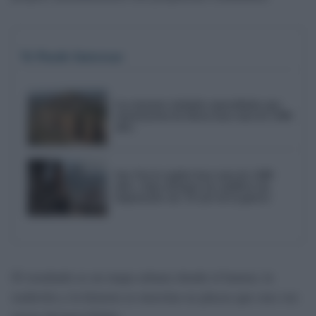
Te Puede Interesar
Las enormes ciudades amuralladas que
construyeron los íberos hace más de 2.000
años
Sun Tzu lo explicó hace más de 2.000
años: cómo afrontar un conflicto sin
empeorarlo con 'El arte de la guerra'
El resultado es un mapa urbano donde el humor, la
tradición y la historia se mezclan en placas que rara vez