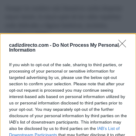
Aunque los nombres más llamativos suelen despertar
mayor interés, la mayor parte de las calles españolas
están dedicadas a figuras históricas, escritores,
científicos o artistas.
cadizdirecto.com -
Do Not Process My Personal
Entre ellas destaca Miguel de Cervantes, considerado el
Information
autor con mayor presencia en el callejero nacional.
Miles de municipios cuentan con alguna vía dedicada al
If you wish to opt-out of the sale, sharing to third parties, or
processing of your personal or sensitive information for
escritor de Don Quijote de la Mancha, un
targeted advertising by us, please use the below opt-out
reconocimiento que refleja su relevancia dentro del
section to confirm your selection. Please note that after your
patrimonio cultural español.
opt-out request is processed you may continue seeing
interest-based ads based on personal information utilized by
us or personal information disclosed to third parties prior to
También Federico García Lorca figura entre los nombres
your opt-out. You may separately opt-out of the further
más repetidos, seguido por otras personalidades como
disclosure of your personal information by third parties on the
Pablo Picasso. Diversos estudios universitarios sobre
IAB’s list of downstream participants. This information may
also be disclosed by us to third parties on the
IAB’s List of
toponimia urbana muestran que la presencia de estos
Downstream Participants
that may further disclose it to other