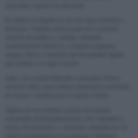
sorprenden a quienes las descubren.
El callejero de España no solo sirve para orientarse y
destacarse. También conserva parte de la memoria
colectiva de pueblos y ciudades, reflejando
acontecimientos históricos, costumbres populares,
antiguos oficios o episodios que han quedado ligados
para siempre a un lugar concreto.
Junto a las avenidas dedicadas a personajes ilustres
conviven calles cuyos nombres despiertan la curiosidad
de vecinos y visitantes por su carácter insólito.
Algunos de esos nombres nacieron de leyendas
transmitidas durante generaciones; otros responden a
hechos documentados o a decisiones adoptadas por los
propios ayuntamientos tras propuestas ciudadanas.