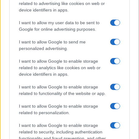
related to advertising like cookies on web or
El libro de Marco Polo
Los crímenes que
device identifiers in apps.
que Cristóbal Colón
coincidieron con
llevó en el viaje que
eclipses solares y
I want to allow my user data to be sent to
cambió la historia
alimentaron un mito
Google for online advertising purposes.
que la Ciencia
desmiente
I want to allow Google to send me
personalized advertising.
Más de Gente
I want to allow Google to enable storage
related to analytics like cookies on web or
device identifiers in apps.
I want to allow Google to enable storage
related to functionality of the website or app.
I want to allow Google to enable storage
related to personalization.
I want to allow Google to enable storage
INFORMACIÓN LEGAL Y POLÍTICA DE PRIVACIDAD
related to security, including authentication
functionality and fraud prevention, and other