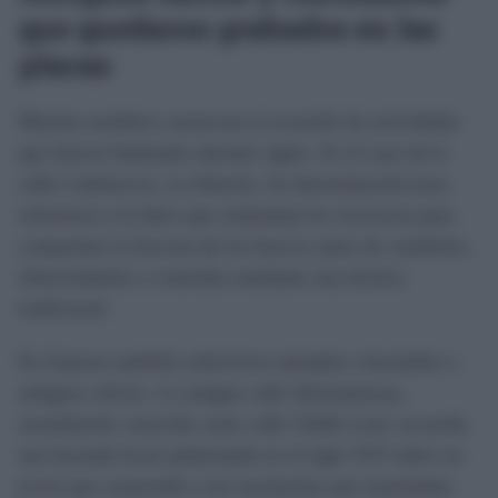
que quedaron grabados en las
placas
Muchos nombres conservan el recuerdo de actividades
que fueron habituales durante siglos. Es el caso de la
calle Catahuevos, en Almería. Su denominación hace
referencia a la labor que realizaban los recoveros para
comprobar la frescura de los huevos antes de venderlos,
observándolos a contraluz mediante una técnica
tradicional.
En Zamora también sobreviven ejemplos vinculados a
antiguos oficios. La antigua calle Abrazamozas,
actualmente conocida como calle Valdés Leal, recuerda
una leyenda local ambientada en el siglo XVI sobre un
joven que sorprendía a las muchachas que transitaban