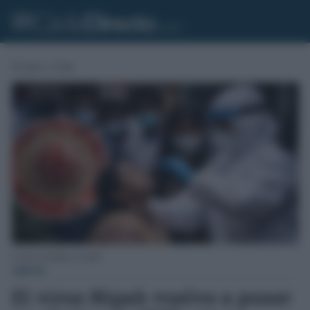
Portada
»
Gente
Control virológico en India.
GENTE
El virus Nipah vuelve a poner