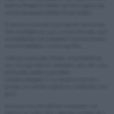
estado de Bengala Occidental, una de las regiones que
está más densamente pobladas del país asiático.
El anuncio ha reavivado la preocupación internacional
sobre un patógeno que, pese a ser poco frecuente, posee
una letalidad que está considerado como muy elevada y
carece de tratamiento o vacuna específica.
Conforme con los datos oficiales, se han identificado
cinco casos que están ya confirmados, entre ellos varios
profesionales sanitarios que habrían
contraído/contagiado el virus durante la atención a
pacientes con síntomas respiratorios considerados como
graves.
Uno de los casos más delicados corresponde a una
enfermera en estado crítico, ingresada con fiebre alta y