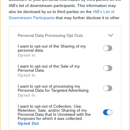
considerados como de alto riesgo, como el virus del
IAB’s list of downstream participants. This information may
Ébola, el Marburgo, el Lassa o las cepas de gripe aviar
also be disclosed by us to third parties on the
IAB’s List of
con capacidad de salto entre especies. A esta lista se
Downstream Participants
that may further disclose it to other
third parties.
suma la denominada “Enfermedad X”, que es un
término con el que la organización alude a un patógeno
Please note that this website/app uses one or more Google
Personal Data Processing Opt Outs
services and may gather and store information including but
aún desconocido que podría desencadenar una pandemia
not limited to your visit or usage behaviour. You may click to
I want to opt-out of the Sharing of my
futura.
personal data.
grant or deny consent to Google and its third-party tags to
Opted In
use your data for below specified purposes in below Google
Esta clasificación, explican los expertos, busca anticipar
consent section.
I want to opt-out of the Sale of my
Personal Data.
las próximas crisis sanitarias mediante la inversión en
Opted In
investigación así como de vigilancia epidemiológica y
I want to opt-out of processing my
cooperación internacional. En un mundo cada vez más
Personal Data for Targeted Advertising.
interconectado, la prevención temprana sigue siendo la
Opted In
mejor defensa frente a amenazas invisibles como el virus
I want to opt-out of Collection, Use,
Retention, Sale, and/or Sharing of my
Nipah.
Personal Data that Is Unrelated with the
Purposes for which it was collected.
NOTICIAS RELACIONADAS
Opted Out