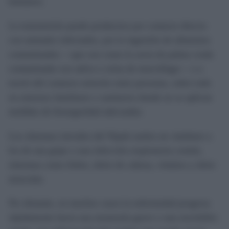
humanos.
La transmisión puede producirse por contacto directo
con animales infectados, por la ingestión de alimentos
contaminados —que son como la savia de palma cruda
contaminada con saliva o orina de murciélago— o a
través del contacto estrecho entre personas, sobre todo
en entornos familiares o sanitarios donde no se aplican
medidas de bioseguridad adecuadas.
Los síntomas iniciales del Nipah suelen ser similares a
los de una gripe o una infección respiratoria común,
síntomas como fiebre, dolor de cabeza, vómitos y dolor
muscular.
No obstante, en muchos casos la enfermedad progresa
rápidamente hacia una neumonía grave o una encefalitis