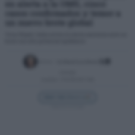
en alerta a la OMS, cinco
casos confirmados y temor a
un nuevo brote global
Virus Nipah: India activa la alerta sanitaria ante un
brote con alto potencial epidémico
Escrito por:
José Manuel García Bautista
27/01/2026
Actualizado:
27/01/2026 (09:27 AM)
Añadir Cádiz Directo en
Síguenos en Google