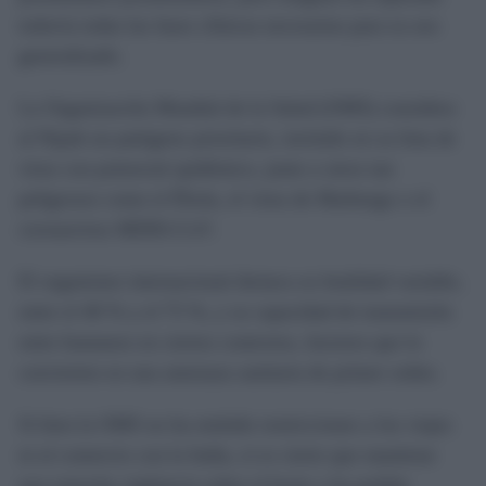
todavía todas las fases clínicas necesarias para su uso
generalizado.
La Organización Mundial de la Salud (OMS) considera
al Nipah un patógeno prioritario, incluido en su lista de
virus con potencial epidémico, junto a otros tan
peligrosos como el Ébola, el virus de Marburgo o el
coronavirus MERS-CoV.
El organismo internacional destaca su letalidad variable,
entre el 40 % y el 75 %, y su capacidad de transmisión
entre humanos en ciertos contextos, factores que lo
convierten en una amenaza sanitaria de primer orden.
Si bien la OMS no ha emitido restricciones a los viajes
ni al comercio con la India, si es cierto que mantiene
una estrecha vigilancia sobre el brote y ha pedido