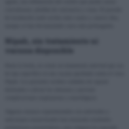
aguda, una inflamación del cerebro que puede causar
convulsiones, pérdida de conciencia y coma. El periodo
de incubación suele oscilar entre cuatro y catorce días,
aunque se han documentado casos más prolongados.
Nipah, sin tratamiento ni
vacuna disponible
Hasta la fecha, no existe un tratamiento antiviral que sea
de tipo específico ni una vacuna aprobada contra el virus
Nipah. Los pacientes reciben cuidados de soporte
destinados a aliviar los síntomas y prevenir
complicaciones respiratorias o neurológicas.
Algunos ensayos experimentales con antivirales y
anticuerpos monoclonales han mostrado resultados
preliminares prometedores, pero ninguno ha superado