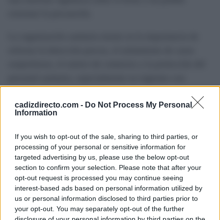
extremar la precaución.
La organización sanitaria insiste en la importancia de
reforzar la detección precoz, el aislamiento de casos
sospechosos, el rastreo de contactos y la protección del
personal sanitario, especialmente en regiones con
sistemas de salud limitados.
cadizdirecto.com -
Do Not Process My Personal
Information
El recuerdo reciente de la pandemia de Covid-19 ha
intensificado la alerta ante virus emergentes como el
If you wish to opt-out of the sale, sharing to third parties, or
virus del Nipah. Los expertos subrayan que el riesgo no
processing of your personal or sensitive information for
reside solo en su mortalidad, sino en su potencial de
targeted advertising by us, please use the below opt-out
section to confirm your selection. Please note that after your
adaptarse a nuevas vías de transmisión y provocar brotes
opt-out request is processed you may continue seeing
de rápida expansión si no se contienen a tiempo.
interest-based ads based on personal information utilized by
us or personal information disclosed to third parties prior to
Junto al Nipah, la OMS vigila otros patógenos que son
your opt-out. You may separately opt-out of the further
disclosure of your personal information by third parties on the