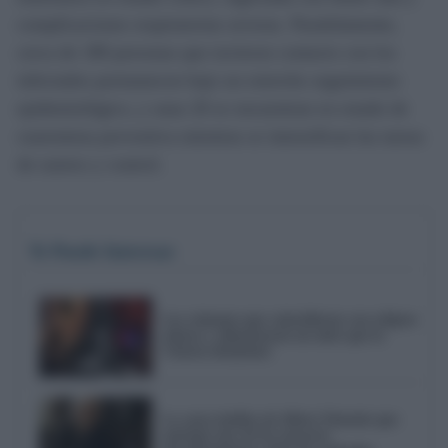
complicaciones respiratorias severas. Paralelamente,
cerca de 180 personas que tuvieron contacto con los
infectados permanecen bajo un estrecho seguimiento
epidemiológico, y unas 20 se encuentran en estado de
cuarentena preventiva mientras se intensifican las tareas
de rastreo y control.
Te Puede Interesar
Los crímenes que coincidieron con eclipses
solares y alimentaron un mito que la
Ciencia desmiente
La carta inédita de Albert Einstein que
anticipó uno de los mayores