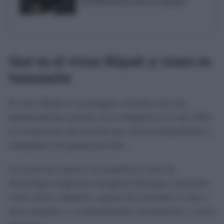
descubrimientos sobre los animales
Qué es el virus Nipah y cómo se
transmite
El virus Nipah es un patógeno zoonótico que fue
identificado por primera vez en Malasia en el año 1999,
en el transcurso de un brote que afectó principalmente a
trabajadores de granjas porcinas.
Su reservorio natural son mamíferos como los
murciélagos frugívoros del género Pteropus, conocidos
como zorros voladores, capaces de transmitir el virus a
otros animales y, en determinadas circunstancias, a seres