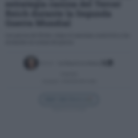
estrategia canina del Tercer
Reich durante la Segunda
Guerra Mundial
Los perros de Hitler: cómo el nazismo convirtió a los
animales en armas de guerra
Escrito por:
José Manuel García Bautista
02/06/2026
Actualizado:
02/06/2026 (09:54 AM)
Añadir Cádiz Directo en
Síguenos en Google