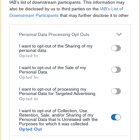
cápsulas de cianuro, un acto que contrasta brutalmente
IAB’s list of downstream participants. This information may
also be disclosed by us to third parties on the
IAB’s List of
con la imagen pública que había construido.
Downstream Participants
that may further disclose it to other
third parties.
El empleo de perros por parte del Tercer Reich refleja
Please note that this website/app uses one or more Google
con claridad la lógica totalitaria del nazismo en el que
Personal Data Processing Opt Outs
services and may gather and store information including but
los animales fueron idealizados, manipulados y
not limited to your visit or usage behaviour. You may click to
I want to opt-out of the Sharing of my
personal data.
finalmente instrumentalizados como extensiones de la
grant or deny consent to Google and its third-party tags to
Opted In
use your data for below specified purposes in below Google
violencia del Estado.
consent section.
I want to opt-out of the Sale of my
Personal Data.
En ese proceso, se transformó el vínculo entre humanos
Opted In
y animales en una relación marcada siempre por la
I want to opt-out of processing my
obediencia absoluta y la deshumanización, convirtiendo
Personal Data for Targeted Advertising.
Opted In
a los perros en víctimas y, a la vez, en engranajes de uno
de los sistemas más crueles del siglo XX.
I want to opt-out of Collection, Use,
Retention, Sale, and/or Sharing of my
Personal Data that Is Unrelated with the
NOTICIAS RELACIONADAS
Purposes for which it was collected.
Opted Out