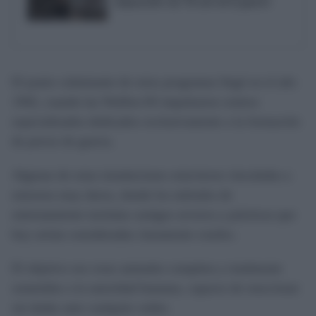
empeorarlo con 'El arte de la guerra'
El punto culminante de estos programas llegó en el año
1942, cuando las Waffen-SS impulsaron centros
especializados dedicados exclusivamente a la formación
de perros de guerra.
Algunas de estas instalaciones estuvieron vinculadas a
entornos muy duros, donde los métodos de
entrenamiento incluían castigos severos y prácticas que
hoy serían consideradas claramente crueles.
El objetivo era crear animales completa y totalmente
sometidos a la autoridad humana, capaces de reaccionar
sin dudar ante cualquier orden.