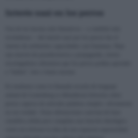
Interés nazi en los perros
Una de las facetas más llamativas —y también más
reveladoras— del interés nazi por los perros fue el
intento de atribuirles capacidades casi humanas. Bajo
una mezcla de pseudociencia y propaganda, ciertos
investigadores afirmaron que los perros podían aprender
a “hablar”, leer o hasta razonar.
En institutos como la llamada escuela de lenguaje
animal de Leutenberg se difundieron historias sobre
perros capaces de articular palabras simples -obviamente
no era verdad-. Estas afirmaciones carecían de base
científica sólida pero cumplían una función ideológica
como era reforzar la idea de una supuesta superioridad