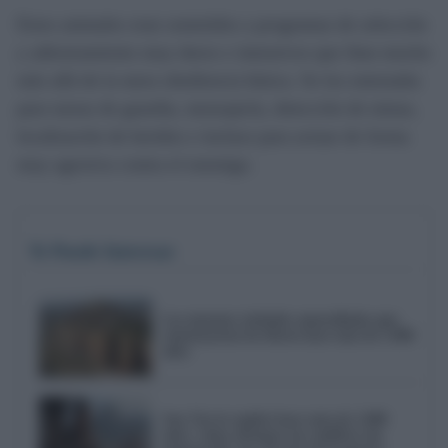
Estos animales eran sometidos a programas de selección
y adiestramiento muy duros e intensivos que iban mucho
más allá de la mera obediencia básica. Se los entrenaba
para tareas de guardia, mensajería, detección de minas,
localización de heridos e incluso para actuar de forma
muy agresiva contra el enemigo.
Te Puede Interesar
Las enormes ciudades amuralladas que
construyeron los íberos hace más de 2.000
años
Sun Tzu lo explicó hace más de 2.000
años: cómo afrontar un conflicto sin