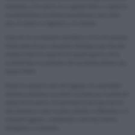
sistemática a los perros en su aparato bélico y represivo,
considerándolos excelentes herramientas, muy útiles
para el control, la vigilancia y el combate.
Lejos de ser un elemento anecdótico, el uso de animales
formó parte de una concepción ideológica que buscaba
moldear todos los aspectos de aquella guerra y de la
sociedad bajo los principios del nacionalsocialismo que
impuso Hitler.
Desde los primeros años del régimen, las autoridades
alemanas mostraron un interés creciente por el potencial
militar de los perros. Se priorizaron razas que eran las
más llamativas como el pastor alemán, el dóberman y el
schnauzer gigante, consideradas como muy fuertes,
inteligentes y resistentes.