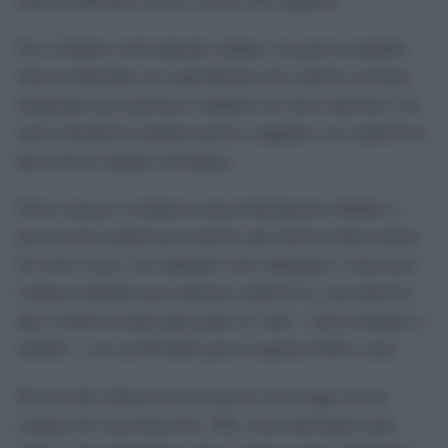
natural alineada con los valores del régimen.
En el ámbito estrictamente militar, los perros también
fueron utilizados en experimentos de carácter extremo.
Inspirados por prácticas similares de otros ejércitos, los
nazis intentaron emplear perros cargados con explosivos
para atacar tanques enemigos.
Estos ensayos resultaron mayoritariamente fallidos y
provocaron numerosas muertes que fueron innecesarias.
En otros casos, los animales eran obligados a atravesar
campos minados para detonar explosivos, una práctica
que evidencia hasta qué punto la vida —fuera humana o
animal— era sacrificable para el aparato bélico nazi.
El uso más siniestro de los perros tuvo lugar en los
campos de concentración. Allí, eran entrenados para