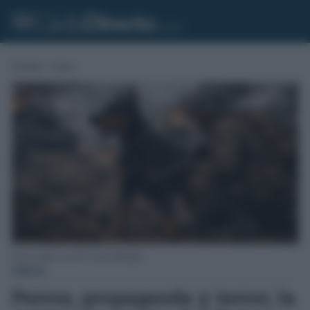
Portada
»
Gente
Perros usados en la IIª. Guerra Mundial.
GENTE
Perros, propaganda y terror, la