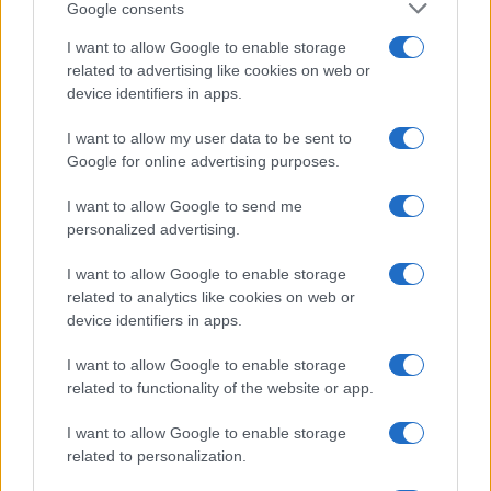
Google consents
I want to allow Google to enable storage
related to advertising like cookies on web or
El libro de Marco Polo
Los crímenes que
device identifiers in apps.
que Cristóbal Colón
coincidieron con
llevó en el viaje que
eclipses solares y
I want to allow my user data to be sent to
cambió la historia
alimentaron un mito
Google for online advertising purposes.
que la Ciencia
desmiente
I want to allow Google to send me
personalized advertising.
Más de Gente
I want to allow Google to enable storage
related to analytics like cookies on web or
device identifiers in apps.
I want to allow Google to enable storage
related to functionality of the website or app.
I want to allow Google to enable storage
related to personalization.