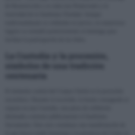
de Resurrección y se sitúa tras Pentecostés y la
festividad de la Santísima Trinidad. Aunque
tradicionalmente se celebraba en jueves, en numerosos
lugares se trasladó posteriormente al domingo para
facilitar la participación de los fieles.
La Custodia y la procesión,
símbolos de una tradición
centenaria
El elemento central del Corpus Christi es la procesión
eucarística. Durante el recorrido, la hostia consagrada se
expone en una Custodia, una pieza de orfebrería
destinada a mostrar públicamente el Santísimo
Sacramento. Este acto constituye una manifestación de
fe que busca rendir homenaje a la presencia de Cristo en