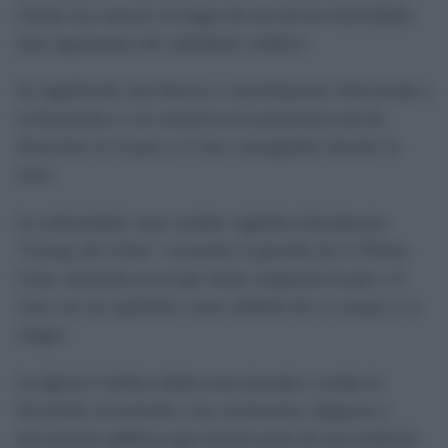
Christi sin conocer el origen de una de las festividades
más importantes del calendario católico.
Su significado está directa y estrechamente relacionado a
la Eucaristía y a la creencia en la presencia real de
Jesucristo en el pan y el vino consagrados durante la
misa.
La solemnidad, cuyo nombre significa literalmente
“Cuerpo de Cristo”, recuerda el episodio de la Última
Cena, momento en el que Jesús compartió el pan y el
vino con sus apóstoles como símbolo de su cuerpo y su
sangre.
La Iglesia Católica dedica esta jornada a exaltar la
Eucaristía recurriendo a las ceremonias religiosas y
procesiones públicas que forman parte de una tradición