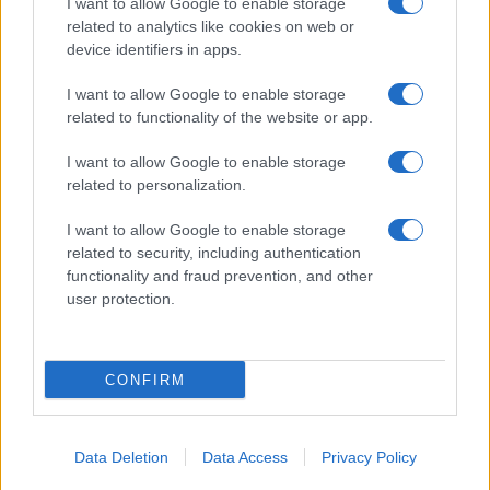
I want to allow Google to enable storage
related to analytics like cookies on web or
device identifiers in apps.
I want to allow Google to enable storage
related to functionality of the website or app.
I want to allow Google to enable storage
related to personalization.
I want to allow Google to enable storage
INFORMACIÓN LEGAL Y POLÍTICA DE PRIVACIDAD
related to security, including authentication
functionality and fraud prevention, and other
user protection.
QUIENES SOMOS
CONTACTO
CONFIRM
© 2026 Cádiz Directo.
Web editada y gestionada por Bamboleo Medial SL, Avda del Perú 12 11007
Data Deletion
Data Access
Privacy Policy
Cádiz (España). ISSN: 3020-7274. Teléfono: +34682076618.