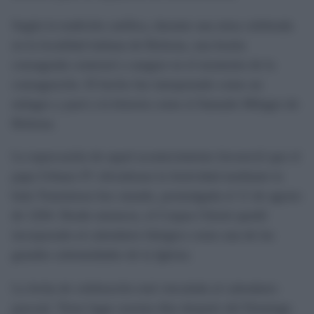
Según la tradición católica, durante una misa celebrada
en la localidad italiana de Bolsena, una hostia
consagrada comenzó a sangrar en el momento de la
consagración. El hecho fue interpretado como un
milagro y pasó a la historia como el llamado Milagro de
Bolsena.
La repercusión de aquel acontecimiento favoreció que el
papa Urbano IV oficializara la festividad mediante la
bula Transiturus hoc mundo, promulgada el 11 de agosto
de 1264. Desde entonces, el Corpus Christi quedó
incorporado al calendario litúrgico como una de las
grandes solemnidades de la Iglesia.
La fecha de celebración está vinculada al calendario
pascual. Tiene lugar sesenta días después del Domingo