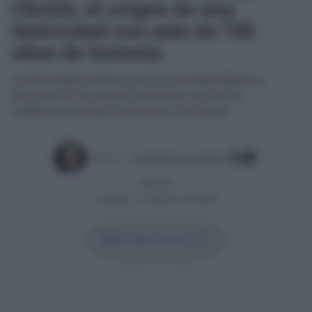
Christi: el origen de una
festividad con más de 750
años de historia
La festividad católica nació en la Edad Media y
encontró en la capital andaluza una de sus
celebraciones más relevantes y antiguas
Escrito por:
José Manuel García Bautista
04/06/2026
Actualizado:
02/06/2026 (10:20 AM)
Añadir Cádiz Directo en
Síguenos en Google