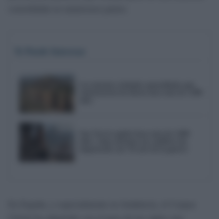
consolidada en numerosos países.
Te Puede Interesar
Las enormes ciudades amuralladas que
construyeron los íberos hace más de 2.000
años
Sun Tzu lo explicó hace más de 2.000
años: cómo afrontar un conflicto sin
empeorarlo con 'El arte de la guerra'
En España, y especialmente en Andalucía, el Corpus
Christi ha adquirido con el paso de los siglos una