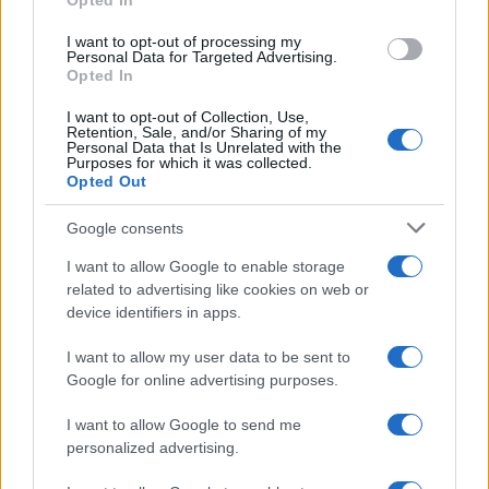
Opted In
Ya en el siglo XX, la procesión continuó creciendo en
I want to opt-out of processing my
participación institucional y presencia de corporaciones
Personal Data for Targeted Advertising.
Opted In
religiosas, consolidando una tradición que sigue
ocupando un lugar destacado en el calendario sevillano.
I want to opt-out of Collection, Use,
Retention, Sale, and/or Sharing of my
Personal Data that Is Unrelated with the
NOTICIAS RELACIONADAS
Purposes for which it was collected.
Opted Out
Google consents
I want to allow Google to enable storage
related to advertising like cookies on web or
El libro de Marco Polo
Los crímenes que
device identifiers in apps.
que Cristóbal Colón
coincidieron con
llevó en el viaje que
eclipses solares y
I want to allow my user data to be sent to
cambió la historia
alimentaron un mito
Google for online advertising purposes.
que la Ciencia
desmiente
I want to allow Google to send me
personalized advertising.
Más de Gente