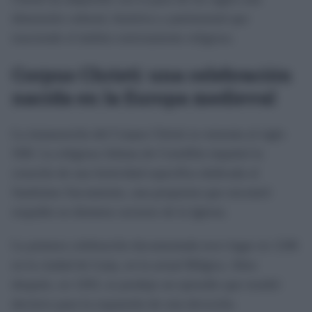
dimensión cultural, histórica y patrimonial que
trasciende el ámbito estrictamente religioso.
Corpus Christi: una celebración
nacida en la Europa medieval
La instauración del Corpus Christi se remonta al siglo
XIII. La religiosa Juliana de Cornillón impulsó la
creación de una festividad específica dedicada al
Santísimo Sacramento, una propuesta que encontró
respaldo en distintos sectores de la Iglesia.
La primera celebración documentada tuvo lugar en 1246
en la ciudad de Lieja, en la actual Bélgica. Años
después, en 1263, se produjo un episodio que resultó
decisivo para la expansión de esta devoción.