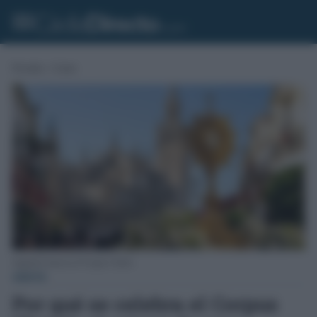
Portada
»
Gente
Sagrada Forma en el Corpus Christi.
GENTE
Por qué se celebra el Corpus