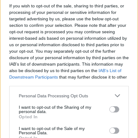
diversas hermandades sacramentales de la ciudad.
If you wish to opt-out of the sale, sharing to third parties, or
processing of your personal or sensitive information for
targeted advertising by us, please use the below opt-out
Durante el siglo XVI se popularizó la costumbre de
section to confirm your selection. Please note that after your
cubrir con romero las calles por las que discurría la
opt-out request is processed you may continue seeing
procesión, una práctica que aportó una identidad
interest-based ads based on personal information utilized by
us or personal information disclosed to third parties prior to
característica al festejo. Gracias a la relevancia
your opt-out. You may separately opt-out of the further
económica y política de la Sevilla de la época, el Corpus
disclosure of your personal information by third parties on the
llegó a ser considerado uno de los acontecimientos
IAB’s list of downstream participants. This information may
also be disclosed by us to third parties on the
IAB’s List of
religiosos más destacados de Europa.
Downstream Participants
that may further disclose it to other
third parties.
El siglo XVII marcó el momento de mayor esplendor de
Please note that this website/app uses one or more Google
las hermandades sacramentales. Aunque algunas
Personal Data Processing Opt Outs
services and may gather and store information including but
manifestaciones festivas, como determinados bailes de
not limited to your visit or usage behaviour. You may click to
I want to opt-out of the Sharing of my
personal data.
gigantes y cabezudos, fueron suprimidas por
grant or deny consent to Google and its third-party tags to
Opted In
use your data for below specified purposes in below Google
considerarse impropias del carácter religioso de la
consent section.
I want to opt-out of the Sale of my
celebración, la solemnidad mantuvo su protagonismo.
Personal Data.