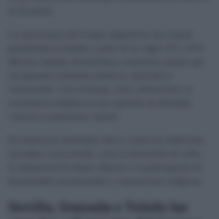
la Eucaristía.
Las procesiones del Corpus adquirieron una enorme
popularidad en España a partir de los siglos XV y XVI.
Muchas ciudades desarrollaron ceremonias propias que
incorporaron elementos artísticos, musicales y
ceremoniales. Con el tiempo, estas celebraciones se
convirtieron también en una expresión de identidad
colectiva y patrimonio cultural.
En numerosos municipios aún se conservan tradiciones
asociadas a esta jornada, como la decoración de calles,
la elaboración de altares efímeros o la participación de
hermandades sacramentales y corporaciones religiosas.
Sevilla, Granada o Toledo las