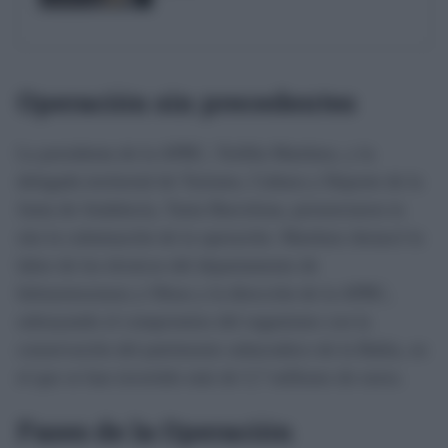
Operación sin precedentes
La presidenta de la APBC, Teófila Martínez, y la
delegada territorial de Turismo, Cultura y Deporte de la
Junta de Andalucía, Tania Barcelona, presenciaron in
situ la culminación de la operación. Martínez destacó la
labor de los técnicos del departamento de
Infraestructuras y Obras y la dirección de la APBC,
subrayando el compromiso del organismo con la
conservación del patrimonio subacuático de la Bahía, en
el que se han invertido más de 5,7 millones de euros.
Fases de la Operación