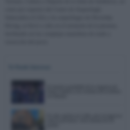
Turismo, Cultura y Deporte de la Junta de Andalucía, así
como por expertos del Centro de Arqueología
Subacuática (CAS) y los arqueólogos de Divership
Diving, se llevó a cabo en el momento de la pleamar,
facilitando así las complejas maniobras de izado y
extracción del pecio.
Te Puede Interesar
El emotivo pasodoble de la comparsa de
Punta Umbría a las víctimas del accidente
de Adamuz
El calor aprieta en Cádiz, pero no igual en
toda la provincia: Jerez alcanza los 36
grados