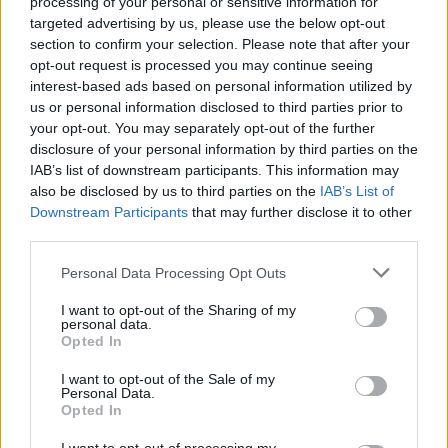
processing of your personal or sensitive information for
targeted advertising by us, please use the below opt-out
antes de ser devueltas al fondo de la Bahía, en una zona
section to confirm your selection. Please note that after your
especialmente habilitada para su conservación.
opt-out request is processed you may continue seeing
interest-based ads based on personal information utilized by
us or personal information disclosed to third parties prior to
TEMAS:
Puerto de la Bahía de Cádiz
your opt-out. You may separately opt-out of the further
disclosure of your personal information by third parties on the
Más de Cádiz
IAB’s list of downstream participants. This information may
also be disclosed by us to third parties on the
IAB’s List of
Downstream Participants
that may further disclose it to other
third parties.
Please note that this website/app uses one or more Google
Personal Data Processing Opt Outs
services and may gather and store information including but
not limited to your visit or usage behaviour. You may click to
I want to opt-out of the Sharing of my
personal data.
grant or deny consent to Google and its third-party tags to
Opted In
use your data for below specified purposes in below Google
consent section.
I want to opt-out of the Sale of my
Personal Data.
Opted In