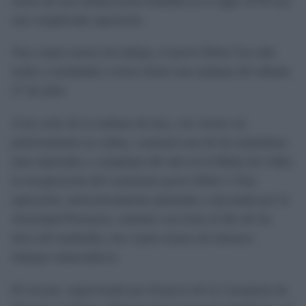
restos de una embarcación hundida en el siglo XVII tras
una complicada operación.
Tras cuatro meses de trabajo, el pecio Delta I ha sido
izado y trasladado a tierra firme esta mañana del sábado
27 de julio.
A las ocho de la mañana de hoy, con viento sur
prácticamente en calma, comenzó una de las maniobras
más esperadas y complejas del año en la Bahía de Cádiz:
la recuperación del centenario pecio Delta I. Esta
operación, meticulosamente planeada y ejecutada por la
Autoridad Portuaria, culminó con éxito al filo de las
doce del mediodía, tras cuatro meses de intensos
trabajos subacuáticos.
El rescate, supervisado por técnicos de la Consejería de