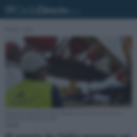
Portada
»
Cádiz
Momento del rescate del Pecio Delta I durante las obras de la Fase I de la Nueva
Terminal de Contenedores de Cádiz.
CÁDIZ
El puerto de Cádiz recupera un