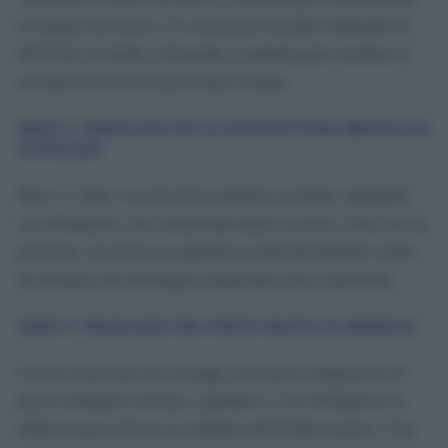
el equipo necesario. La estructura auxiliar utilizada en
2012 fue revisada, reforzada y pintada para facilitar la
orientación de los buzos bajo el agua.
FASE 3: TRASLADO DE LA ESTRUCTURA METÁLICA
AUXILIAR
Hace 17 días, la estructura metálica auxiliar, equipada
con flotadores, fue remolcada hasta el pecio. Una vez en
posición, los buzos la ajustaron meticulosamente sobre
los bloques de hormigón preparados para soportarla.
FASE 4: TRASLADO DEL PECIO HASTA EL MUELLE
Con la estructura en su lugar, los buzos aseguraron el
pecio mediante cinchas y grilletes, y los flotadores se
inflaron para elevar el conjunto del fondo marino. Una