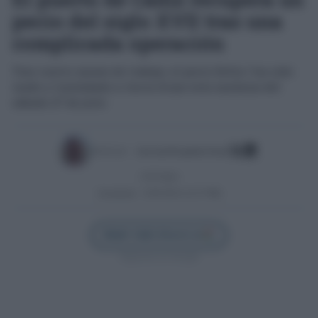
pecio del siglo XVII tras una
complicada operación
Tras cuatro meses de trabajo, el pecio Delta I ha sido
izado y trasladado a tierra firme esta mañana del
sábado 27 de julio
Escrito por:
José Luis Porquicho Prada
27/07/2024
Actualizado:
23/05/2025 (12:37 PM)
Añadir Cádiz Directo en
Síguenos en Google