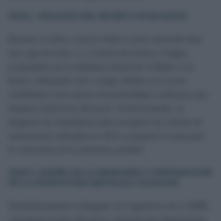
FASE 1: DRAGADO DEL RECINTO DE BLOQUES
Durante 12 años, el pecio Delta I yacía enterrado bajo
una capa de entre 1 y 2 metros de arenas y fangos,
acumulados por la dinámica litoral de la Bahía. Los
buzos, trabajando casi a ciegas debido a la escasa
visibilidad a seis metros de profundidad, realizaron una
limpieza minuciosa del pecio. Posteriormente, se
dragaron los alrededores para recuperar las cinchas de
sustentación utilizadas en 2012 y preparar la zona para
la colocación de la estructura auxiliar.
FASE 2: DISEÑO DE LA MANIOBRA Y PREPARACIÓN
DE LA ESTRUCTURA METÁLICA AUXILIAR
Simultáneamente al dragado, los ingenieros de la APBC
calcularon el peso del pecio, esencial para dimensionar