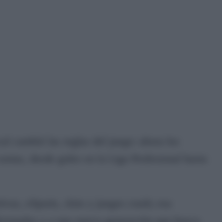
al cambió las reglas del juego: ahora los
cuotas, desde goles en la Liga Profesional hasta
vas, eSports, slots y juegos crash; esa
dicionales y a una nueva generación que busca