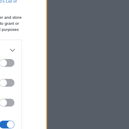
B’s List of
er and store
to grant or
ed purposes