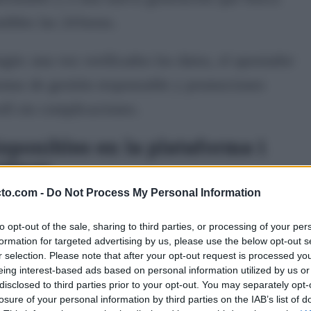
ibles las 24 horas.
gin: una vez verificados los datos, el apostador
entas de gestión responsable y promociones
ll sin complicaciones.
sponibles en la plataforma 1
ntinos
cto.com -
Do Not Process My Personal Information
to opt-out of the sale, sharing to third parties, or processing of your per
formation for targeted advertising by us, please use the below opt-out s
r selection. Please note that after your opt-out request is processed y
eing interest-based ads based on personal information utilized by us or
disclosed to third parties prior to your opt-out. You may separately opt-
o asegurar tu dinero antes de que pite el árbitro
losure of your personal information by third parties on the IAB’s list of