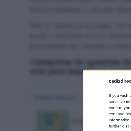
emoción instantánea y mercados dispon
Todo se controla con un simple 1win lo
accede a estadísticas en vivo, herrami
personalizadas que expanden su bankro
Categorías de apuestas di
win para jugadores arge
cadizdire
If you wish 
Te Puede Interesar
sensitive in
confirm you
continue se
information 
El botón de Cash Out: Cóm
further disc