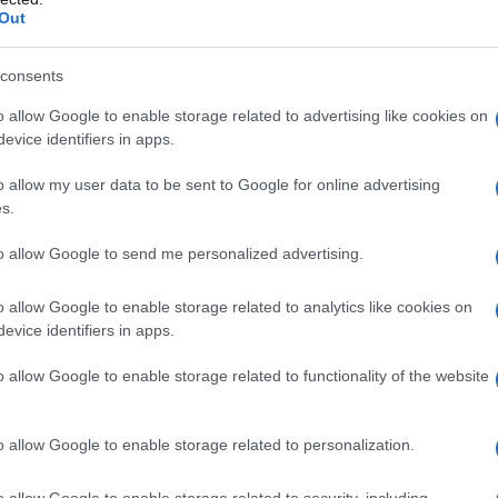
Out
consents
o allow Google to enable storage related to advertising like cookies on
evice identifiers in apps.
o allow my user data to be sent to Google for online advertising
populares en un solo menú intuitivo,
s.
rder tiempo entre pantallas.
to allow Google to send me personalized advertising.
 asiático, tarjetas y córners.
o allow Google to enable storage related to analytics like cookies on
evice identifiers in apps.
ivos y margen de victoria.
o allow Google to enable storage related to functionality of the website
over de games.
o allow Google to enable storage related to personalization.
rondas y mapa ganador.
o allow Google to enable storage related to security, including