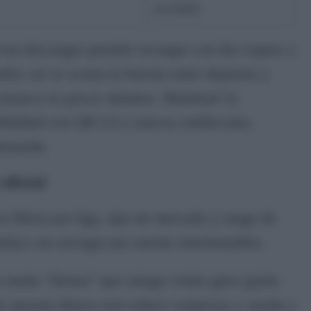
10 USDT
win descargar permite recargar con dos toques y
rbo; así se acorta la brecha entre depósito y
 arranca en pocos minutos. Mantener la
ibilidad con QR 3.0 y nuevas stablecoins,
demanda.
oficial
 filtros por liga, tipo de mercado y rango de
arlays sin navegar por menús interminables.
n modo “Demo” que otorga veinte giros gratis
de apostar dinero real reduce sorpresas y ayuda a