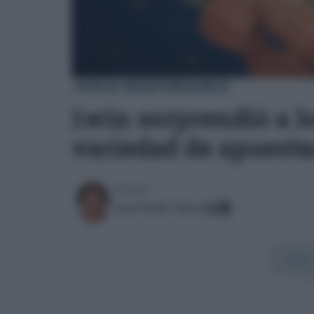
JUEGO RESPONSABLE
1win sorprendió a l
variedad de apuesta
Escrito por:
Lucia Prados Velasco
Añadir
Sí