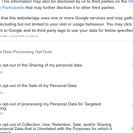
. This information may also be disclosed by us to third parties on the
IA
Participants
that may further disclose it to other third parties.
 that this website/app uses one or more Google services and may gath
ándo una sesión móvil se vuelve demasiado automática
including but not limited to your visit or usage behaviour. You may click 
 to Google and its third-party tags to use your data for below specifi
ogle consent section.
l Data Processing Opt Outs
o opt-out of the Sharing of my personal data.
In
o opt-out of the Sale of my Personal Data.
In
to opt-out of processing my Personal Data for Targeted
ing.
In
o opt-out of Collection, Use, Retention, Sale, and/or Sharing
ersonal Data that Is Unrelated with the Purposes for which it
lected.