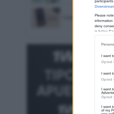
participants
Downstream 
Please note
Casino en el bolsillo: cu
information 
deny consent
in below Go
Persona
I want t
Opted 
I want t
Opted 
I want 
Advertis
Opted 
I want t
of my P
was col