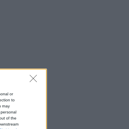
sonal or
ection to
ou may
 personal
out of the
 downstream