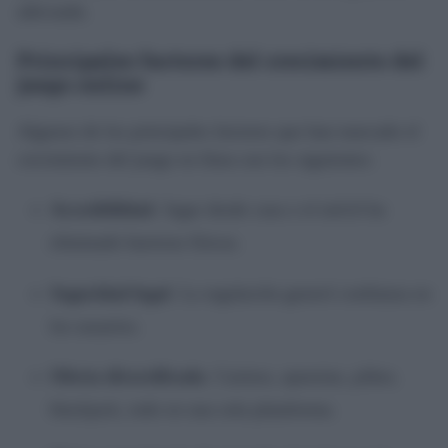
adecuada.
Principales factores del crecimiento del
juego online
Algunos de los principales factores que han marcado el
crecimiento del juego en línea son los siguientes:
Accesibilidad
. Jugar desde casa o el móvil ha
eliminado barreras físicas.
Seguridad legal
. La regulación generó confianza en
los usuarios.
Oferta diversificada
. Casinos, apuestas, póker,
blackjack, todo en una sola plataforma.