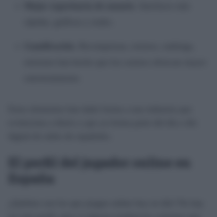
Mejor experiencia de usuario
. Interfaces más
rápidas, gráficas y reales.
Gamificación
. Recompensas, torneos, rankings,
misiones han hecho que los casinos ofrezcan mayor
entretenimiento.
Estos elementos han dado forma a una industria que
evoluciona a diario y que ya forma parte del día a día
digital de miles de españoles.
El perfil del jugador online en
España
¿Quiénes son los que juegan online hoy en día? No hay
un solo perfil, pero sí algunas tendencias comunes que