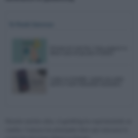
Te Puede Interesar
El botón de Cash Out: Cómo asegurar tu
dinero antes de que pite el árbitro
Casino en el bolsillo: cuándo una sesión
móvil se vuelve demasiado automática
Durante muchos años, el gambling ha experimentado un
cambio. Conozca los principales hitos que marcaron la