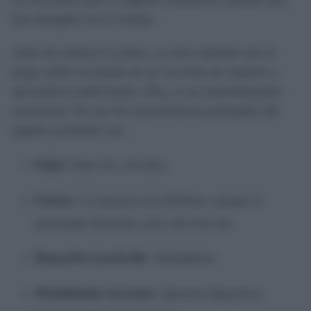
han emergido con el tiempo.
Antes de analizar los datos, es clave entender que el
juego online ha dejado de ser un nicho de expertos o
apostadores tradicionales. Hoy, es un entretenimiento
transversal. Por eso las características principales del
jugador promedio son:
Edad
. Entre 25 y 44 años.
Género
. La mayoría son hombres, aunque el
porcentaje femenino crece año tras año.
Dispositivo preferido
. Smartphone.
Modalidades favoritas.
Apuestas deportivas,