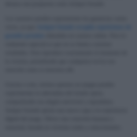
destaca una propuesta como Jackpot Sounds.
Los usuarios pueden experimentar las ganancias varias
veces, ya que
Jackpot Sounds recopila repeticiones de
grandes premios
obtenidos en casinos online. Pero lo
realmente especial es que no se limita a mostrar
resultados. Esta reproduce exactamente el momento de
la victoria, permitiendo que cualquiera reviva esa
emoción como si estuviera allí.
Gracias a esto, incluso quienes no juegan pueden
experimentar la adrenalina del triunfo ajeno,
compartiendo esa alegría universal y espontánea.
Jackpot Sounds aporta una nueva capa a la experiencia
digital del juego. Ofrece una conexión humana y
sensorial, basada en victorias reales y emocionantes.