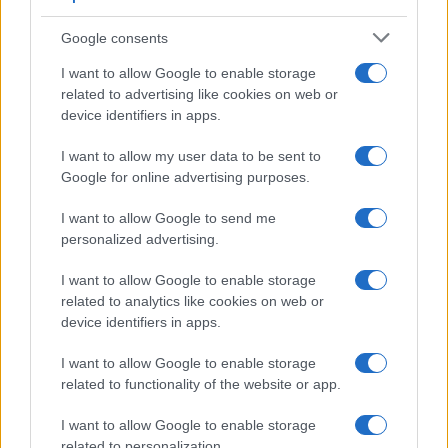
cuentas
depositar
Google consents
I want to allow Google to enable storage
related to advertising like cookies on web or
device identifiers in apps.
I want to allow my user data to be sent to
Estrategias Poker
El radar 3x3 del
Google for online advertising purposes.
Online: Lo Que
jugador: cómo elegir
Realmente Funciona
casino online sin
I want to allow Google to send me
en la Mesa
perder el control de la
personalized advertising.
sesión
I want to allow Google to enable storage
Más de Juego Responsable
related to analytics like cookies on web or
device identifiers in apps.
I want to allow Google to enable storage
related to functionality of the website or app.
I want to allow Google to enable storage
related to personalization.