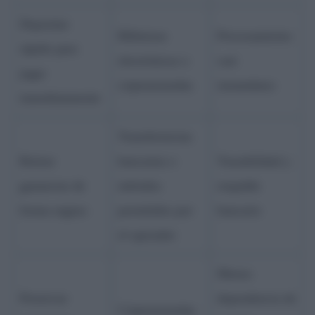
Depositar
Billeteras
Procesamiento
rápido para
electrónicas o
casi
jugar
criptomonedas
instantáneo
inmediatamente
Transferencias
Retirar
bancarias o
Trazabilidad y
ganancias de
métodos
respaldo
forma segura
permitidos por
bancario
el operador
Menos
Preservar
dependencia de
Criptomonedas