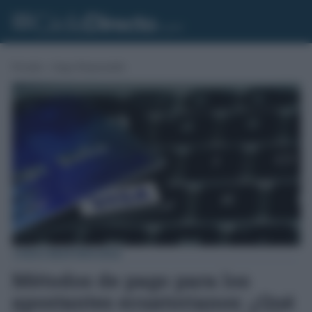
Portada
»
Juego Responsable
JUEGO RESPONSABLE
Métodos de pago para los
apostantes ecuatorianos: ¿Qué