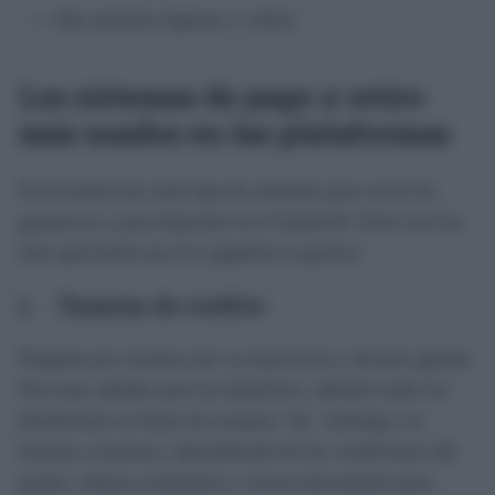
Que permita ingresar y cobrar
Los sistemas de pago y retiro
más usados en las plataformas
En Ecuador hay todo tipo de métodos para sacar las
ganancias y para depositar en el bankroll. Estos son los
más apreciados por los jugadores expertos:
1. Tarjetas de crédito
Elegidas por muchos por su trayectoria y alcance global.
Son muy rápidas para los depósitos, además todas las
plataformas en línea las aceptan. Sin embargo, en
muchas ocasiones, dependiendo de las condiciones del
portal, cobran comisiones y sirven únicamente para