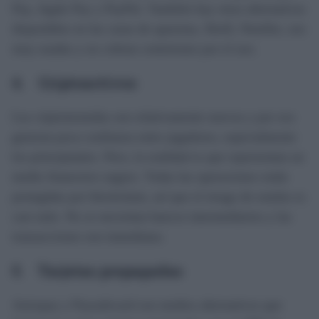
Pay, Apple Pay y PayPal. También hay otras alternativas
disponibles en las casas de apuestas, Skrill, Neteller, son
muy usadas y no cobran comisiones por el uso.
4. Criptoactivos
Las criptomonedas son relativamente nuevas y por eso
generan poca confianza entre jugadores, especialmente
los principiantes. Pero, la realidad es que representan un
medio financiero seguro. Todas las operaciones están
protegidas por blockchain, así que el riesgo de estafas es
casi nulo. No se necesitan bancos intermediarios y las
transacciones son inmediatas.
5. Tarjetas prepagadas
Astropay y Paysafecard son medios alternativos que