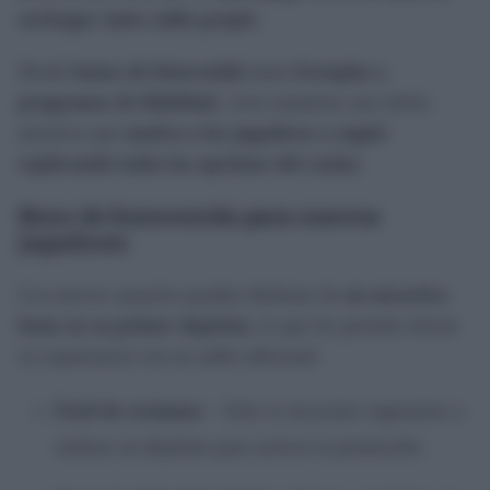
arriesgar tanto saldo propio
.
Desde
bonos de bienvenida
hasta
freespins y
programas de fidelidad
, 1win mantiene una oferta
atractiva que
motiva a los jugadores a seguir
explorando todas las opciones del casino
.
Bono de bienvenida para nuevos
jugadores
Los nuevos usuarios pueden disfrutar de
un atractivo
bono en su primer depósito
, lo que les permite iniciar
su experiencia con un saldo adicional.
Fácil de reclamar
– Solo es necesario registrarse y
realizar un depósito para activar la promoción.