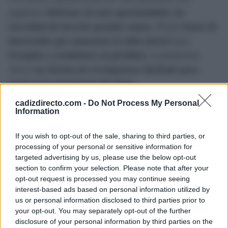
jugadores
disfrutar de más oportunidades sin
necesidad de invertir grandes sumas
. Desde
bonos de
bienvenida que aumentan el saldo inicial
hasta
freespins y reembolsos en pérdidas
, la plataforma
ofrece
un sistema de recompensas diseñado para
mejorar la experiencia de juego
.
cadizdirecto.com -
Do Not Process My Personal
Además, con su
programa de fidelidad
, los usuarios
Information
frecuentes pueden
acumular beneficios exclusivos y
recibir bonificaciones personalizadas
, lo que convierte
If you wish to opt-out of the sale, sharing to third parties, or
processing of your personal or sensitive information for
a 1win en una opción ideal para aquellos que buscan
un
targeted advertising by us, please use the below opt-out
casino con incentivos constantes y mayores
section to confirm your selection. Please note that after your
posibilidades de ganar
. Gracias a estas ventajas, jugar
opt-out request is processed you may continue seeing
interest-based ads based on personal information utilized by
en 1win se convierte en
una experiencia rentable,
us or personal information disclosed to third parties prior to
emocionante y llena de oportunidades
.
your opt-out. You may separately opt-out of the further
disclosure of your personal information by third parties on the
NOTICIAS RELACIONADAS