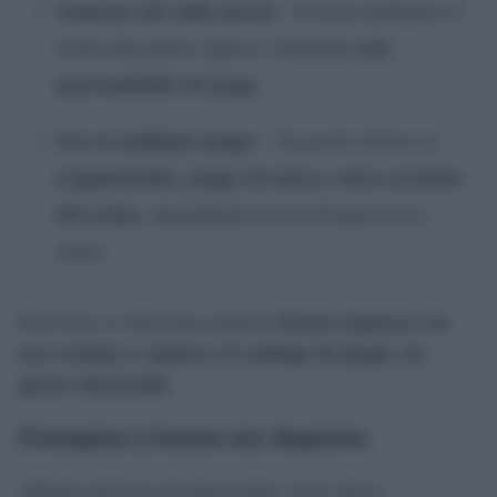
Aumento del saldo inicial
– El bono multiplica el
monto del primer ingreso, brindando
más
oportunidades de juego
.
Uso en múltiples juegos
– Se puede utilizar en
tragamonedas, juegos de mesa y otras secciones
del casino
, dependiendo de los términos de la
oferta.
Este bono es ideal para quienes
desean empezar con
una ventaja y explorar el catálogo de juegos sin
gastar demasiado
.
Freespins y bonos sin depósito
Además del bono de bienvenida, 1win ofrece