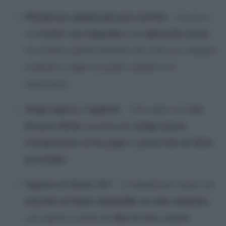
Plataforma optimizada para móviles
– Gracias a
su
versión web adaptable y su aplicación móvil
,
los usuarios pueden disfrutar del casino en cualquier
momento y lugar sin perder calidad en la
experiencia.
Juego seguro y regulado
– 1win opera con
una
licencia oficial
, garantizando
juegos justos,
transparencia en los pagos y protección de datos
personales
.
Soporte al cliente 24/7
– La plataforma cuenta con
atención al cliente disponible en todo momento
,
con soporte a través de
chat en vivo, correo