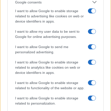
Google consents
I want to allow Google to enable storage
related to advertising like cookies on web or
device identifiers in apps.
I want to allow my user data to be sent to
Estrategias Poker
El radar 3x3 del
Google for online advertising purposes.
Online: Lo Que
jugador: cómo elegir
Realmente Funciona
casino online sin
I want to allow Google to send me
en la Mesa
perder el control de la
personalized advertising.
sesión
I want to allow Google to enable storage
Más de Juego Responsable
related to analytics like cookies on web or
device identifiers in apps.
I want to allow Google to enable storage
related to functionality of the website or app.
I want to allow Google to enable storage
related to personalization.