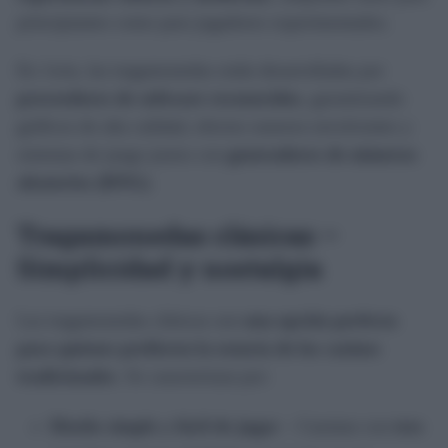
principiantes como para jugadores experimentados.
En 1win, las tragamonedas están desarrolladas por
proveedores de software reconocidos
, garantizando
gráficos de alta calidad, efectos sonoros envolventes y
sistemas de juego justos con
generadores de números
aleatorios (RNG)
.
Tragamonedas clásicas –
Simplicidad y nostalgia
Las tragamonedas clásicas son
una opción perfecta
para quienes prefieren la esencia de los casinos
tradicionales
. Se caracterizan por:
Diseño simple y fácil de jugar
– Cuentan con
tres