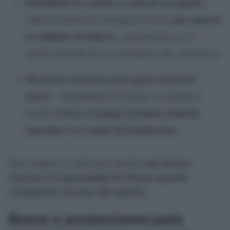
Posibilidad de cambiar la vida de un jugador
–
Algunos títulos han entregado premios
que superan
los millones de dólares
, convirtiéndose en la
opción preferida de los apostadores más ambiciosos.
Mecánicas exclusivas para ganar el premio
mayor
– Dependiendo del juego, los jugadores
pueden
activar el jackpot mediante símbolos
especiales o en rondas de bonificación
.
Esta categoría es ideal para aquellos
que buscan
emoción y la oportunidad de obtener grandes
recompensas con una sola apuesta
.
Bonos y promociones para