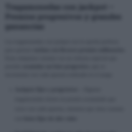
Tragamonedas con jackpot –
Premios progresivos y grandes
ganancias
Las tragamonedas con jackpot son la opción perfecta
para quienes
sueñan con llevarse premios millonarios
.
Estas máquinas cuentan con un sistema especial que
permite
acumular un bote progresivo
, que se
incrementa con cada apuesta realizada en el juego.
Jackpots fijos y progresivos
– Algunas
tragamonedas tienen un premio acumulado que
crece con cada apuesta, mientras que otras cuentan
con
botes fijos de alto valor
.