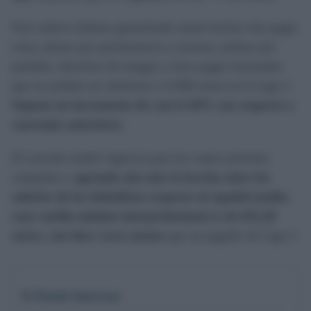
Este salario mínimo garantizado anual incluye dos pagas
extra, pluses por permanencia y ascenso, primas por
partidos, derechos de imagen y doce pagas mensuales
que no podrán ser inferiores a 4.000 euros en la Liga 2.
Supone un incremento de casi el 20% con respecto a
convenios anteriores.
El acuerdo tendrá vigencia para las cuatro próxima
campañas y
agranda aún más la brecha entre los
salarios de los futbolistas respecto al español medio,
cuyo sueldo mínimo interprofesional es de 655,20
euros, casi doce veces menos
que un jugador de Liga 2.
Te Puede Interesar