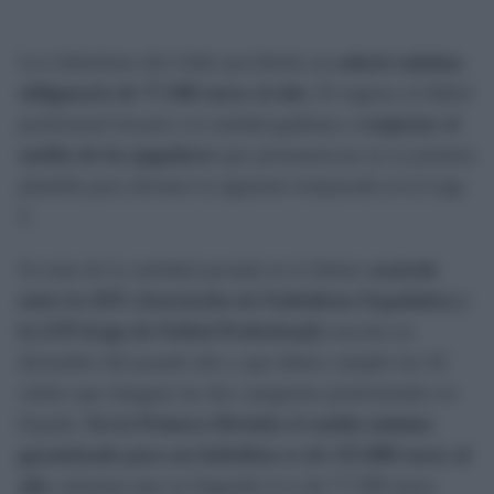
Los futbolistas del Cádiz percibirán un
salario mínimo
obligatorio de 77.500 euros al año.
El regreso al fútbol
profesional forzará a la entidad gaditana a
reajustar el
sueldo de los jugadores
que permanezcan en su primera
plantilla para afrontar la siguiente temporada en la Liga
2.
Se trata de la cantidad pactada en el último
acuerdo
entre la AFE (Asociación de Futbolistas Españoles) y
la LFP (Liga de Fútbol Profesional)
suscrito en
diciembre del pasado año y que deben cumplir los 42
clubes que integran las dos categorías profesionales en
España.
En la Primera División el sueldo mínimo
garantizado para un futbolista es de 155.000 euros al
año
, mientras que en Segunda A es de 77.500 euros.