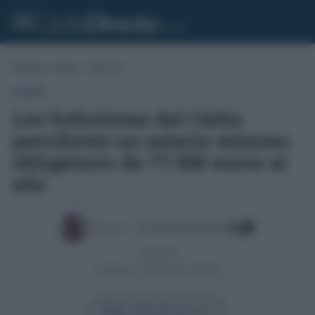
Portada
»
Cádiz
»
Cádiz CF
CÁDIZ
Los futbolistas del Cádiz
percibirán un salario mínimo
obligatorio de 77.500 euros al
año
Escrito por:
José Luis Porquicho Prada
26/06/2016
Actualizado:
27/05/2025 (11:30 AM)
Añadir Cádiz Directo en