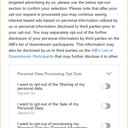
targeted advertising by us, please use the below opt-out
y cuerpo técnico, cuya cantidad tope para la entidad
section to confirm your selection. Please note that after your
gaditana se conocerá en la próxima asamblea de la LFP.
opt-out request is processed you may continue seeing
interest-based ads based on personal information utilized by
us or personal information disclosed to third parties prior to
TEMAS:
Cádiz CF
your opt-out. You may separately opt-out of the further
disclosure of your personal information by third parties on the
Más de Cádiz
IAB’s list of downstream participants. This information may
also be disclosed by us to third parties on the
IAB’s List of
Downstream Participants
that may further disclose it to other
third parties.
Please note that this website/app uses one or more Google
Personal Data Processing Opt Outs
services and may gather and store information including but
not limited to your visit or usage behaviour. You may click to
I want to opt-out of the Sharing of my
personal data.
grant or deny consent to Google and its third-party tags to
Opted In
use your data for below specified purposes in below Google
consent section.
I want to opt-out of the Sale of my
Personal Data.
Opted In
I want to opt-out of processing my
Personal Data for Targeted Advertising.