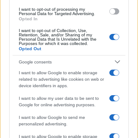
I want to opt-out of processing my
Personal Data for Targeted Advertising.
Opted In
I want to opt-out of Collection, Use,
Retention, Sale, and/or Sharing of my
Personal Data that Is Unrelated with the
Purposes for which it was collected.
Opted Out
Google consents
I want to allow Google to enable storage
related to advertising like cookies on web or
device identifiers in apps.
I want to allow my user data to be sent to
Google for online advertising purposes.
I want to allow Google to send me
personalized advertising.
I want to allow Google to enable storage