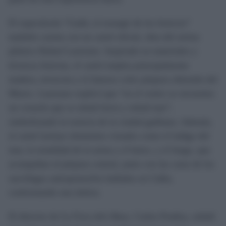
El espectáculo “Gadir, el resurgir de los fenicios”
también cuenta con un cartel oficial, obra del artista
plástico Rafael Laureano. Inspirado en materiales y
técnicas fenicias, el cartel emplea principalmente
madera, terracota y el famoso color púrpura obtenido del
Murex. Laureano explicó que “en el centro se encuentra
un corazón que es mitad tierra y mitad mar”,
simbolizando la esencia de la ciudad gaditana. Además,
el cartel incluye elementos visuales como el índigo del
mar, la tonalidad de la arena y el barro, y el fuego, que
acompañan al púrpura central, junto con las caras de los
sarcófagos antropomorfos hallados en Cádiz,
conformando una ánfora.
El director de
La Fura dels Baus
, Carlus Pradisa, señaló