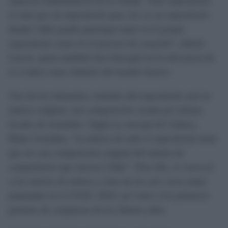
espacios emblemáticos de la ciudad. “Este espectáculo
es más que un espectáculo para ver; es un espectáculo
donde Cádiz puede participar tanto en el propio
espectáculo como en el proceso de creación”, afirmó
García, quien también hizo hincapié en la relevancia de
La Caleta como símbolo del mundo fenicio.
Uno de los elementos centrales del espectáculo será su
música original, una composición creada por artistas
locales de renombre. Según la concejal de Cultura,
Maite González, “la música de todo el espectáculo tenía
que ser una composición original del talento de
compositores que atesora Cádiz”. Para ello, se convocó
a los autores de música y letra de los seis coros mejor
puntuados en el COAC 2024, así como a los primeros
premios de comparsas de los últimos años.