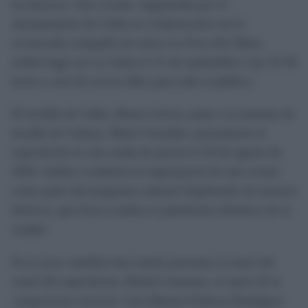
los fenicios
. Este evento, organizado por el
Ayuntamiento de Cádiz en colaboración con la
reconocida compañía de teatro
La Fura dels Baus
,
tendrá lugar en La Caleta el 21 de septiembre a las 22:30
horas y será de acceso libre para todo el público.
El alcalde de Cádiz, Bruno García, junto a la teniente de
alcalde de Cultura, Maite González, presentaron el
espectáculo en una rueda de prensa el 29 de agosto de
2024. Ambos resaltaron la importancia de este evento
como parte del programa cultural
Orgullos@s de nuestra
historia
, que busca resaltar el patrimonio histórico de la
ciudad.
En el acto, también han estado presentes el autor del
cartel del espectáculo, Rafael Laureano, el autor de la
composición musical, José Manuel Pedrosa Rodríguez