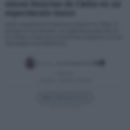
raíces fenicias de Cádiz en un
espectáculo único
Cádiz conmemora su herencia fenicia con ‘Gadir, el
resurgir de los fenicios’, un espectáculo gratuito en
La Caleta, a cargo de la reconocida compañía, el 21 de
septiembre a las 22:30 horas
Escrito por:
José Luis Porquicho Prada
29/08/2024
Actualizado:
23/05/2025 (17:00 PM)
Añadir Cádiz Directo en
Síguenos en Google