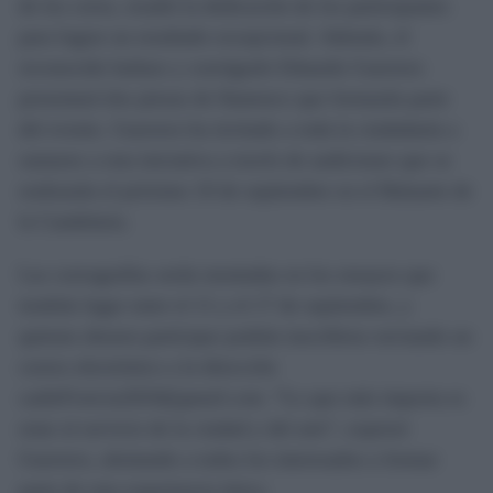
de los coros, resaltó la dedicación de los participantes
para lograr un resultado excepcional. Además, el
reconocido bailaor y coreógrafo Eduardo Guerrero
presentará dos piezas de flamenco que formarán parte
del evento. Guerrero ha invitado a toda la ciudadanía a
sumarse a esta iniciativa a través de audiciones que se
realizarán el próximo 10 de septiembre en el Baluarte de
la Candelaria.
Las coreografías serán montadas en los ensayos que
tendrán lugar entre el 11 y el 17 de septiembre, y
quienes deseen participar podrán inscribirse enviando un
correo electrónico a la dirección
c
adizFenicia2024@gmail.com
. “Lo que más importa es
estar al servicio de la ciudad y del arte”, expresó
Guerrero, alentando a todos los interesados a formar
parte de esta experiencia única.