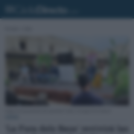
Portada
»
Cádiz
Imagen de la presentación del espectáculo 'Gadir, el resurgir de los fenicios'.
CÁDIZ
'La Fura dels Baus' revivirá las