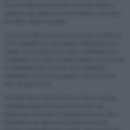
Fura dels Baus
para mostrarle al resto del mundo lo
orgullosos que estamos de nuestra historia y del origen
de Cádiz”, declaró González.
La Fura dels Baus
comenzará sus ensayos el miércoles
18 de septiembre en varios puntos emblemáticos de la
ciudad, como la playa de La Caleta, el Baluarte de la
Candelaria y el Castillo de Santa Catalina. Estos ensayos
se extenderán hasta el viernes 20 de septiembre,
culminando con un ensayo general a las 22:30 horas
antes del gran estreno.
El alcalde Bruno García destacó el esfuerzo conjunto
realizado durante meses para llevar a cabo esta
producción, subrayando la importancia de una cultura
participativa que aproveche el talento local y los