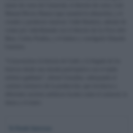
(autor de coros de Carnaval), el director de coros, Luis
Manuel Rivero Ramos (que asumirá la afinación), y el
creador y productor musical, Calde Ramírez, además de
contar por videollamada con el director de
La Fura dels
Baus
, Carlus Pradisa, y el bailaor y coreógrafo Eduardo
Guerrero.
“Conoceremos la historia de Gadir y la llegada de los
fenicios desde una mirada participativa con el tejido
artístico gaditano”, afirmó González, subrayando el
carácter inclusivo de la producción, que involucra a
diferentes sectores artísticos locales como el carnaval, la
danza y el teatro.
Te Puede Interesar