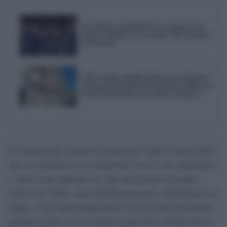
El emotivo pasodoble de la comparsa de
Punta Umbría a las víctimas del accidente
de Adamuz
AIG reclama explicaciones por el bloqueo
de dos promociones de vivienda pública en
Cádiz financiadas con fondos europeos
El espectáculo cerrará la semana de
Cádiz Fenicia 2024
,
que se celebrará en la ciudad del 13 al 21 de septiembre,
y tiene como objetivo no solo rememorar el pasado
fenicio de Cádiz, sino también proyectar esta herencia al
futuro. “Este macroespectáculo será la suma del talento
gaditano junto con la avalada trayectoria artística de
La