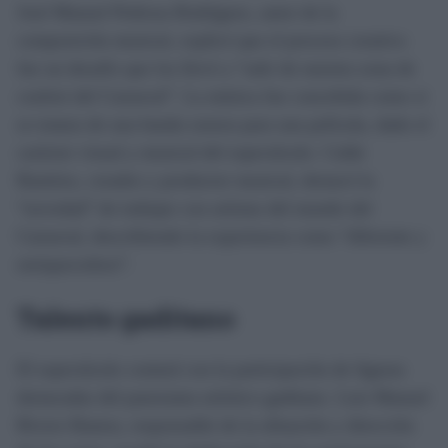
José Manuel Pedrosa Rodríguez, autor de la
composición musical, explicó que el proceso creativo
fue un desafío que los llevó a “salir de nuestra zona de
confort del Carnaval”. La música fue concebida como si
se tratara de una banda sonora para una película, dado el
carácter visual y musical del espectáculo. Calde
Ramírez, creador y productor musical, destacó la
“novedad” de trabajar con artistas del mundo del
Carnaval, describiendo la experiencia como “diferente y
enriquecedora”.
Talento gaditano
El espectáculo contará con la participación de figuras
destacadas del panorama artístico gaditano. Luis Manuel
Rivero Ramos, responsable de la afinación y dirección