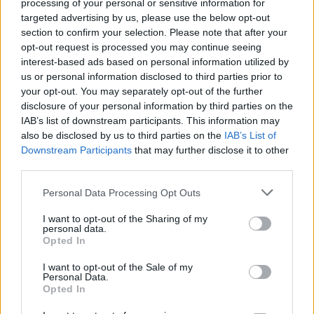
todos los asistentes, y un ejemplo de cómo el pasado
processing of your personal or sensitive information for
targeted advertising by us, please use the below opt-out
puede inspirar el presente y el futuro de una ciudad tan
section to confirm your selection. Please note that after your
rica en historia como Cádiz.
opt-out request is processed you may continue seeing
interest-based ads based on personal information utilized by
us or personal information disclosed to third parties prior to
TEMAS:
Ocio en Cádiz
your opt-out. You may separately opt-out of the further
disclosure of your personal information by third parties on the
Más de Cádiz
IAB’s list of downstream participants. This information may
also be disclosed by us to third parties on the
IAB’s List of
Downstream Participants
that may further disclose it to other
third parties.
Please note that this website/app uses one or more Google
Personal Data Processing Opt Outs
services and may gather and store information including but
not limited to your visit or usage behaviour. You may click to
I want to opt-out of the Sharing of my
personal data.
grant or deny consent to Google and its third-party tags to
Opted In
use your data for below specified purposes in below Google
consent section.
I want to opt-out of the Sale of my
Personal Data.
Opted In