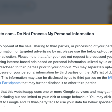
 Cádiz Directo en
guenos en Google
cto.com -
Do Not Process My Personal Information
to opt-out of the sale, sharing to third parties, or processing of your per
formation for targeted advertising by us, please use the below opt-out s
r selection. Please note that after your opt-out request is processed y
eing interest-based ads based on personal information utilized by us or
disclosed to third parties prior to your opt-out. You may separately opt-
losure of your personal information by third parties on the IAB’s list of
. This information may also be disclosed by us to third parties on the
IA
Participants
that may further disclose it to other third parties.
 that this website/app uses one or more Google services and may gath
z. Otro lugar emblemático del Carnaval de Cádiz
including but not limited to your visit or usage behaviour. You may click 
 to Google and its third-party tags to use your data for below specifi
os problemas de salud han precipitado su cierre.
ogle consent section.