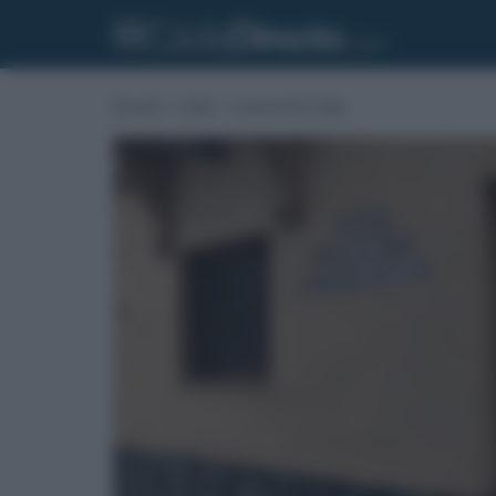
Portada
»
Cádiz
»
Carnaval de Cádiz