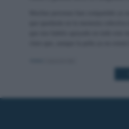
Muchas personas han compartido ya su
que quedarán en la memoria colectiva 
que nos habéis apoyado en todo este t
claro que, aunque la peña ya no estará
TEMAS:
Carnaval de Cádiz