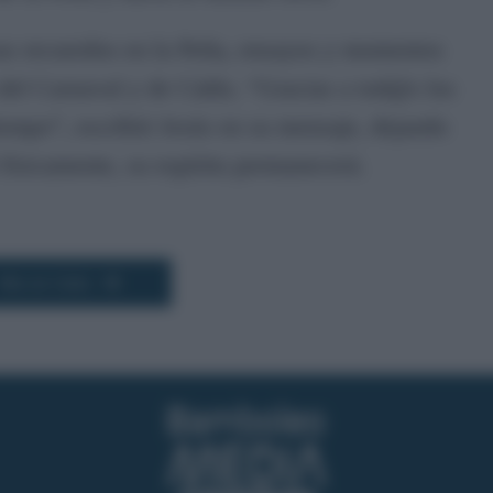
s recuerdos en la Peña, ensayos y momentos
del Carnaval y de Cádiz. “Gracias a tod@s los
iempo”, escribió Jesús en su mensaje, dejando
 físicamente, su espíritu permanecerá.
Más de Cádiz