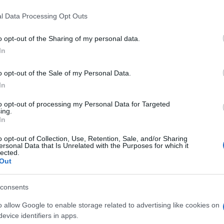
. De momento, la calle María Arteaga no tendrá
l Data Processing Opt Outs
aval que siempre le daba Pepe Silva desde la
o opt-out of the Sharing of my personal data.
los grandes referentes en el impulso de la
In
o opt-out of the Sale of my Personal Data.
In
 Andalucía abría sus puertas en Cádiz, y desde
to opt-out of processing my Personal Data for Targeted
rnaval y una auténtica factoría de agrupaciones,
ing.
In
 la cantera. Tras 46 años de historia, este
o opt-out of Collection, Use, Retention, Sale, and/or Sharing
te sus puertas. La noticia la dio ayer domingo
ersonal Data that Is Unrelated with the Purposes for which it
lected.
Out
pe Silva, que durante décadas fue el alma y
rente. ”Lo primero es lo primero, y es mi padre”,
consents
de emoción.
o allow Google to enable storage related to advertising like cookies on
evice identifiers in apps.