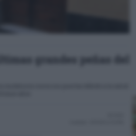
últimas grandes peñas del
ra Andalucía cierra sus puertas debido a la salud
últimos años
30/12/2024
Actualizado:
23/05/2025 (13:24 PM)