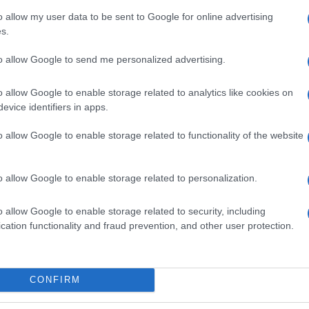
 ligada a la de la familia Silva. De hecho, su
o allow my user data to be sent to Google for online advertising
to de Jesús Silva, lo que llevó a que, desde su
s.
nor”. En su mensaje de despedida, Jesús
to allow Google to send me personalized advertising.
a su vida personal y familiar: “Han pasado por
o allow Google to enable storage related to analytics like cookies on
andes carnavaleros”, recordó, haciendo un
evice identifiers in apps.
ividos allí.
o allow Google to enable storage related to functionality of the website
o allow Google to enable storage related to personalization.
o allow Google to enable storage related to security, including
cation functionality and fraud prevention, and other user protection.
la comparsa de Punta Umbría a las víctimas del
CONFIRM
García que reactive el mantenimiento de los barrios