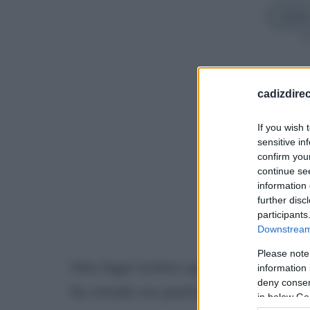
Añadir
Sí
cadizdire
If you wish 
sensitive in
confirm you
continue se
information 
further disc
participants
Downstream 
Please note
Otro lugar icónico que cierra en Cádi
information 
deny consent
ha cerrado sus puertas. Tras 46 años, l
in below Go