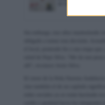
de Cádiz tras las quejas d
Sin embargo, tras años manteniendo viv
obligado a tomar esta decisión. Actual
el local, poniendo fin a una etapa que
salud de Pepe Silva. “Me da una pena 
allí”, reconoce Jesús Silva.
El cierre de la Peña Nuestra Andalucía 
sino también el de un capítulo signific
redes sociales ya se están haciendo ec
cariño y gratitud hacia los integrantes 