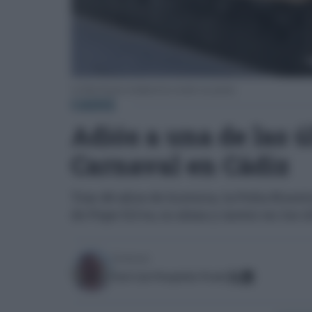
La Peña Nuestra Andalucía ha cerrado sus puertas.
CÁDIZ
Adiós a una de las 
Carnaval en Cádiz
Tras 46 años de historia, la Peña Nuest
de Pepe Silva, su alma y motor en los 
Escrito por:
José Luis Porquicho Prada