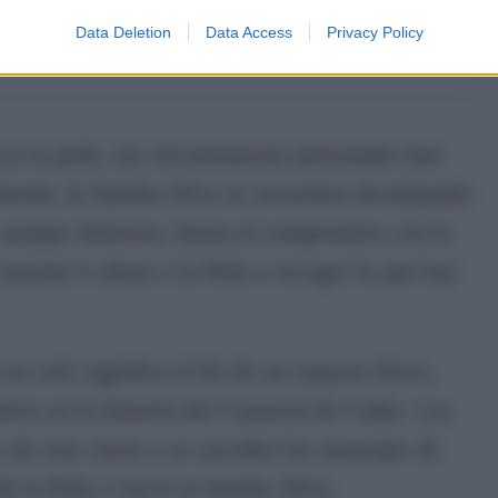
e los vecinos
Data Deletion
Data Access
Privacy Policy
a la peña, las circunstancias personales han
mente, la familia Silva se encuentra desalojando
, aunque dolorosa, honra el compromiso con la
enorme ir ahora a la Peña a recoger lo que hay
no solo significa el fin de un espacio físico,
ativo en la historia del Carnaval de Cádiz. Las
o de este cierre y se suceden los mensajes de
de la Peña y hacia la familia Silva.