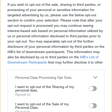
entre 12°C y 18°C.
If you wish to opt-out of the sale, sharing to third parties, or
processing of your personal or sensitive information for
targeted advertising by us, please use the below opt-out
Avance del tiempo para el resto
section to confirm your selection. Please note that after your
opt-out request is processed you may continue seeing
de la semana
interest-based ads based on personal information utilized by
us or personal information disclosed to third parties prior to
your opt-out. You may separately opt-out of the further
Miércoles 30 de abril: Lluvias generalizadas en toda
disclosure of your personal information by third parties on the
la provincia. La probabilidad de precipitación será
IAB’s list of downstream participants. This information may
also be disclosed by us to third parties on the
IAB’s List of
muy alta (hasta el 90% en algunas zonas). Bajada
Downstream Participants
that may further disclose it to other
third parties.
de temperaturas mínimas y máximas.
Please note that this website/app uses one or more Google
Personal Data Processing Opt Outs
Jueves 1 de mayo: Se mantendrá la inestabilidad,
services and may gather and store information including but
not limited to your visit or usage behaviour. You may click to
I want to opt-out of the Sharing of my
con lluvias intermitentes y cielos cubiertos en la
personal data.
grant or deny consent to Google and its third-party tags to
Opted In
mayor parte del territorio. Ligero repunte de las
use your data for below specified purposes in below Google
consent section.
I want to opt-out of the Sale of my
temperaturas.
Personal Data.
Opted In