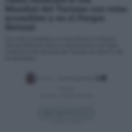
Mundial del Turismo con rutas
accesibles y en el Parque
Natural
Con rutas accesibles y un recorrido por el Parque
Natural Bahía de Cádiz, el Ayuntamiento de Cádiz
celebrará el Día Mundial del Turismo los días 27 y 28
de septiembre
Escrito por:
José Luis Porquicho Prada
17/09/2024
Actualizado:
21/05/2025 (22:35 PM)
Añadir Cádiz Directo en
Síguenos en Google