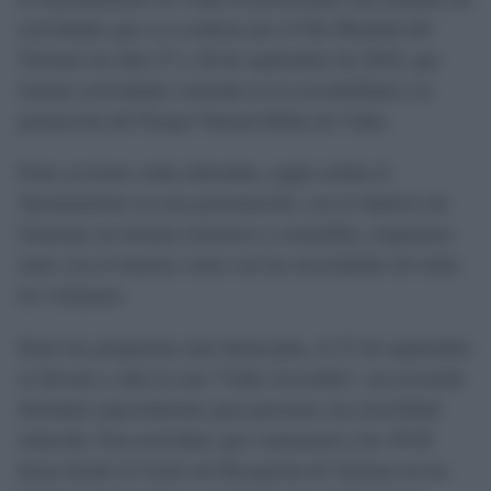
actividades que va a realizar por el Día Mundial del
Turismo los días 27 y 28 de septiembre de 2024, que
incluye actividades centrado en la accesibilidad y la
promoción del Parque Natural Bahía de Cádiz.
Estas acciones están alineadas, según señala el
Ayuntamiento en esta presentación, con el objetivo de
fomentar un turismo inclusivo y sostenible, respetuoso
tanto con el entorno como con las necesidades de todos
los visitantes.
Entre las propuestas más destacadas, el 27 de septiembre
se llevará a cabo la ruta "Cádiz Accesible", un recorrido
diseñado especialmente para personas con movilidad
reducida. Esta actividad, que comenzará a las 18:30
horas desde el Centro de Recepción de Turistas en los