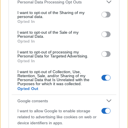
Please note that this website/app uses one or more Google
Personal Data Processing Opt Outs
services and may gather and store information including but
not limited to your visit or usage behaviour. You may click to
I want to opt-out of the Sharing of my
personal data.
grant or deny consent to Google and its third-party tags to
Opted In
use your data for below specified purposes in below Google
consent section.
I want to opt-out of the Sale of my
Personal Data.
Opted In
I want to opt-out of processing my
Personal Data for Targeted Advertising.
Opted In
I want to opt-out of Collection, Use,
Retention, Sale, and/or Sharing of my
Personal Data that Is Unrelated with the
Purposes for which it was collected.
Opted Out
Google consents
I want to allow Google to enable storage
related to advertising like cookies on web or
device identifiers in apps.