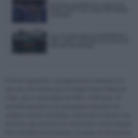
El emotivo pasodoble de la comparsa de
Punta Umbría a las víctimas del accidente
de Adamuz
Love of Lesbian liderará NOSINMÚSICA
2026: Cádiz ya tiene fecha para uno de sus
festivales más esperados
El 28 de septiembre, la programación continuará con
una ruta ciclo-turística por el Parque Natural Bahía de
Cádiz, que se desarrollará de 9:00 a 12:00 horas. El
recorrido permitirá a los participantes descubrir los
senderos ciclistas del parque, incluyendo la famosa ruta
Eurovelo, que promueve el cicloturismo a nivel europeo.
Esta actividad estará limitada a un grupo de 20 personas