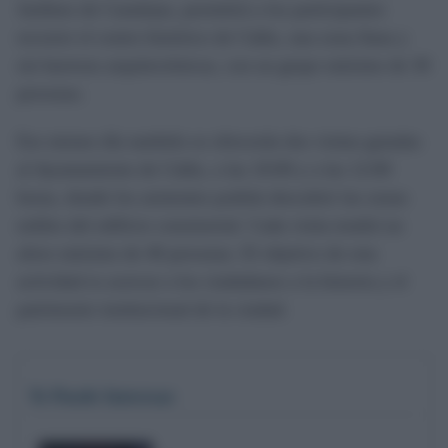
Jardines de Canalejas, permitirá a los participantes
recorrer el centro histórico de Cádiz, una zona llana y
sin barreras arquitectónicas, con un grupo máximo de 30
personas.
Ese mismo día también se ofrecerán dos visitas guiadas
al Ayuntamiento de Cádiz, a las 10:00 y a las 12:00
horas, donde los asistentes podrán descubrir las zonas
nobles del edificio consistorial. Cada visita tendrá un
aforo máximo de 40 personas. El objetivo de esta
actividad es acercar a los ciudadanos a la historia y el
patrimonio institucional de la ciudad.
Te Puede Interesar