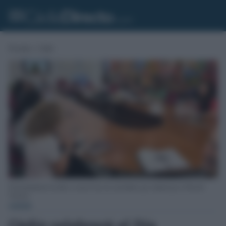
Portada
»
Cádiz
El Ayuntamiento ha dado a conocer hoy las actividades que realizará por el Día del
Turismo.
CÁDIZ
Cádiz celebrará el Día