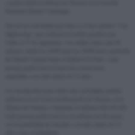
y partirá desde la Oficina de Turismo en la Avenida
Periodista Beatriz Cienfuegos.
Otra de las actividades previstas es el bus turístico "City
Sightseeing", que realizará recorridos gratuitos por
Cádiz el 27 de septiembre. Las salidas serán cada 30
minutos, desde las 10:00 hasta las 18:00 horas, partiendo
del Muelle Ciudad frente al Edificio El Fénix. Cada
persona podrá reservar hasta dos invitaciones,
ampliables a un niño menor de 12 años.
Las inscripciones para todas estas actividades pueden
realizarse en el Centro de Recepción de Turistas, en la
Oficina de Turismo o llamando al teléfono 956 241 001.
Cada persona podrá reservar un máximo de dos pases,
con la posibilidad de inscribir a un niño menor de 12
años como acompañante.