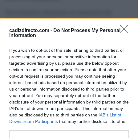
Estas iniciativas demuestran el compromiso del
Ayuntamiento de Cádiz con un modelo turístico
accesible y respetuoso con el medio ambiente. Además,
cadizdirecto.com -
Do Not Process My Personal
Information
la ciudad avanza con su Plan Integral de Señalización
Turística Inteligente, un proyecto que pretende mejorar
If you wish to opt-out of the sale, sharing to third parties, or
la experiencia de los visitantes mediante el uso de
processing of your personal or sensitive information for
targeted advertising by us, please use the below opt-out
nuevas tecnologías que faciliten su recorrido por la
section to confirm your selection. Please note that after your
ciudad.
opt-out request is processed you may continue seeing
interest-based ads based on personal information utilized by
us or personal information disclosed to third parties prior to
TEMAS:
Ocio en Cádiz
your opt-out. You may separately opt-out of the further
disclosure of your personal information by third parties on the
Más de Cádiz
IAB’s list of downstream participants. This information may
also be disclosed by us to third parties on the
IAB’s List of
Downstream Participants
that may further disclose it to other
third parties.