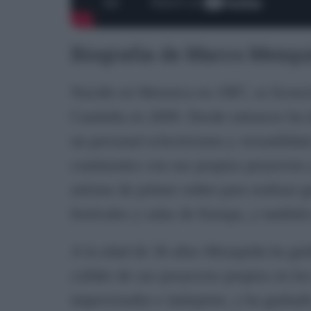
Biografía de Marco Mezqu
Nacido en Menorca en 1987, se licenci
Cataluña en 2009. Desde entonces ha d
un personal eclecticismo y versatilidad
continentes con sus propios proyectos 
artistas de primer orden para realizar
festivales y salas de Europa, y tambié
A la edad de 36 años Mezquida ha grab
colíder de sus proyectos propios en los
improvisador e intérprete, y ha graba