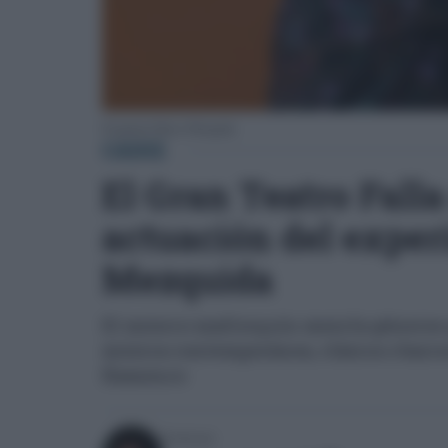
El pianista Marco Mezquida
CÁDIZ
El Gran Teatro Falla
actuación del expe
Mezquida
El músico mallorquín mezcla géneros q
música contemporánea, clásica o barroc
flamenco
Escrito por: