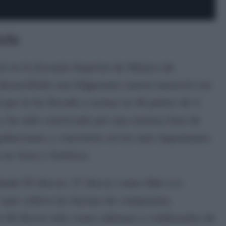
ida
ó en la Escuela Superior de Música de
esarrollado una fulgurante carrera musical con
 que lo ha llevado a actuar en 40 países de 4
y ha sido convocado por una extensa lista de
 grabaciones y conciertos en los más importantes
n en Asia y América.
ado 95 discos: 27 discos como líder y/o
 que cultiva las facetas de compositor,
do 68 discos más como sideman o colaborador de