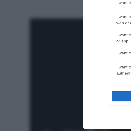
I want 
I want t
web or d
I want t
or app.
I want t
I want t
authenti