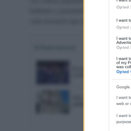
Las críticas populares sitúan a Marc
Opted 
brillantes y prometedores de la escena
cada escenario que pisa demostrando s
I want t
Opted 
I want 
Advertis
Te Puede Interesar
Opted 
I want t
of my P
was col
El emotivo pasodoble de 
Opted 
accidente de Adamuz
Google 
I want t
AIG reclama explicacione
web or d
pública en Cádiz financia
I want t
purpose