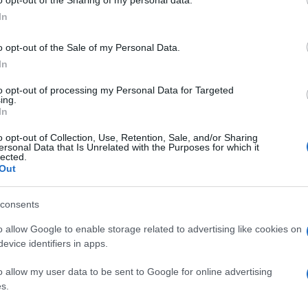
o Mezquida como uno de los músicos más
In
 nacional en décadas. Un artista que conquista
us grandes dotes musicales.
o opt-out of the Sale of my Personal Data.
In
to opt-out of processing my Personal Data for Targeted
ing.
In
o opt-out of Collection, Use, Retention, Sale, and/or Sharing
ersonal Data that Is Unrelated with the Purposes for which it
lected.
la comparsa de Punta Umbría a las víctimas del
Out
consents
o allow Google to enable storage related to advertising like cookies on
s por el bloqueo de dos promociones de vivienda
evice identifiers in apps.
das con fondos europeos
o allow my user data to be sent to Google for online advertising
s.