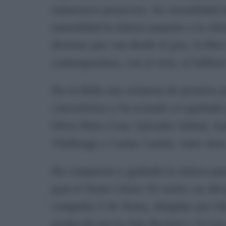
numerosos proyectos. Su versatilidad 
naturalidad la música popular y la clá
diversas que van desde el jazz, la libr
contemporánea, con el rock, el folklor
Ha recibido una veintena de premios po
concertística y ha actuado y/o grabado
Silvia Pérez Cruz, Salvador Sobral, An
Vilallonga o Carme Canela, entre otr
Ha compuesto y grabado la música para
para el Teatre Lliure: El curiós cas del
compañía T de Teatre, dirigidas por Ju
producida por la Sala Beckett y el Gre