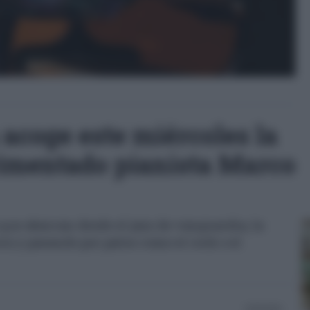
 acoge este miércoles la
rimentado pianista Marco
ue abarcan desde el jazz de vanguardia, la
a y pasando por palos como el rock o el
22/05/2024