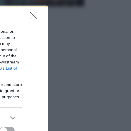
sonal or
ection to
ou may
 personal
out of the
 downstream
B’s List of
er and store
to grant or
ed purposes