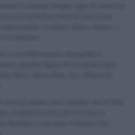
musical se muestra siempre capaz de aunar con
sica en un cocktail personal de músicas tan
e improvisación, la música clásica, barroca, o
e o el flamenco.
r su actividad musical, discográfica y
 junto a grandes figuras de la canción como
drea Motis, Eliseo Parra, Noa, Alfonso de
os.
 diversas producciones teatrales, dos de ellas
 gos a mitjanit en 2015, (E.V.A.) para la
lio Manrique; y otra para el Festival Grec
c.