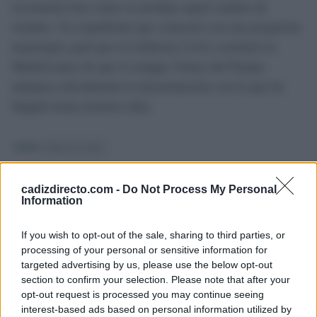
reconstruir hoy cómo se produjo aquel cambio de
nombre. Un expediente que comenzó con una propuesta
municipal, pasó por el Gobierno Civil y terminó en
Madrid antes de que el antiguo Teatro del Parque
adoptara oficialmente la denominación con la que ha
llegado hasta nuestros días.
TEMAS:
Historia de Cádiz
HISTORIAS DE CÁDIZ
cadizdirecto.com -
Do Not Process My Personal
Information
If you wish to opt-out of the sale, sharing to third parties, or
processing of your personal or sensitive information for
targeted advertising by us, please use the below opt-out
La foto que recuerda
Así era Cádiz en los
section to confirm your selection. Please note that after your
que el Teatro Pemán
años 60: dos películas
opt-out request is processed you may continue seeing
todavía era el Teatro
inéditas de la Armada
del Parque en 1956
holandesa rescatan
interest-based ads based on personal information utilized by