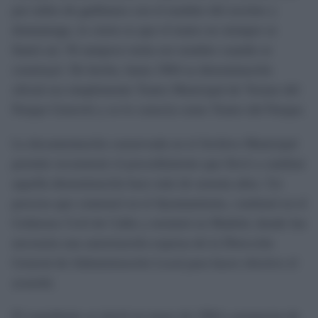
por miles de gaditanos con el nombre del escritor y
dramaturgo, lo cierto es que el teatro no siempre se
llamó así. Ni tampoco tenía ese nombre cuando se
construyó. De hecho, hasta 1964 su denominación
oficial era simplemente Teatro Municipal de Verano del
Parque Genovés y se le conocía como Teatro del Parque.
La documentación conservada en el Archivo Municipal
permite reconstruir el procedimiento que llevó a cambiar
aquella denominación hace más de sesenta años. Un
proceso que comenzó en el Ayuntamiento, continuó en el
Gobierno Civil de Cádiz y terminó en Madrid, donde fue
necesaria una autorización expresa de la Dirección
General de Administración Local para hacer efectivo el
acuerdo.
El expediente se inició en mayo de 1964 a propuesta de