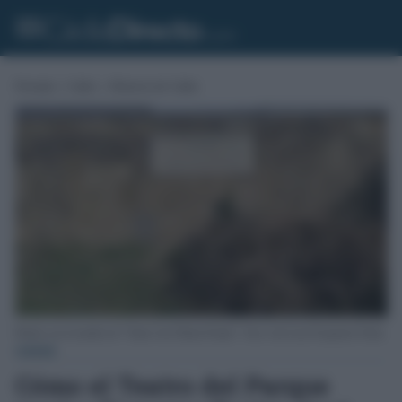
Portada
»
Cádiz
»
Historia de Cádiz
Rótulo con el nombre de "Teatro José María Pemán". Foto: José Luis Porquicho Prada.
CÁDIZ
Cómo el Teatro del Parque