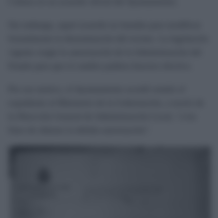
Cultura en un acuerdo oficial del Ayuntamiento.
Sin embargo, aquel acuerdo no bastaba para modificar
formalmente la denominación del recinto. La legislación
vigente exigía la autorización de la Administración del
Estado para que el cambio pudiera hacerse efectivo.
Por ese motivo, el Ayuntamiento acordó remitir el
expediente al Ministerio de la Gobernación, a través de
la Dirección General de Administración Local, "a los
fines de obtener la debida autorización".