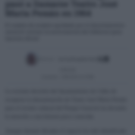
pasó a llamarse Teatro José
María Pemán en 1964
El cambio de nombre aprobado por el Ayuntamiento
necesitó incluso la autorización del Gobierno para
hacerse oficial
Escrito por:
José Luis Porquicho Prada
16/06/2026
Actualizado:
16/06/2026 (21:20 PM)
La reciente decisión del Ayuntamiento de Cádiz de
recuperar la denominación de Teatro José María Pemán
para el recinto cultural del Parque Genovés ha devuelto
la atención a una historia poco conocida.
Aunque durante décadas el espacio ha sido identificado