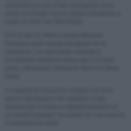
autorización para que el teatro municipal de verano
situado en el Parque Genovés adoptara oficialmente el
nombre de Teatro José María Pemán.
El 29 de julio de 1964 la Comisión Municipal
Permanente quedó enterada formalmente de esa
autorización. Con aquel trámite culminaba el
procedimiento iniciado dos meses antes y el recinto
pasaba a denominarse oficialmente Teatro José María
Pemán.
La existencia de este proceso constituye uno de los
aspectos más llamativos del expediente, ya que
demuestra que el cambio no dependió únicamente de
una decisión municipal, sino también del visto bueno de
la Administración estatal.