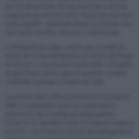
por José María Pemán. El texto justificaba la elección
asegurando que el escritor había "llenado una etapa de la
escena española", destacando además su actividad como
autor teatral, novelista, articulista y conferenciante.
La Delegación de Cultura concluía que el nombre de
Pemán era "el más indicado para este Coliseo del Parque
de Genovés" y sostenía que la ciudad debía corresponder
de igual forma a quien, según el expediente, ya había
contribuido a prestigiar el nombre de Cádiz.
La iniciativa llegó al Pleno municipal el 27 de mayo de
1964. La Corporación aprobó por unanimidad la
propuesta de "dar el nombre del insigne gaditano
Excmo. Sr. D. José María Pemán al Teatro del Parque de
Genovés", convirtiendo la iniciativa de la Delegación de