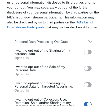
una ciudad que ya no
us or personal information disclosed to third parties prior to
existe
your opt-out. You may separately opt-out of the further
disclosure of your personal information by third parties on the
IAB’s list of downstream participants. This information may
Más Historias de Cádiz
also be disclosed by us to third parties on the
IAB’s List of
Downstream Participants
that may further disclose it to other
third parties.
Please note that this website/app uses one or more Google
Personal Data Processing Opt Outs
services and may gather and store information including but
not limited to your visit or usage behaviour. You may click to
I want to opt-out of the Sharing of my
personal data.
grant or deny consent to Google and its third-party tags to
Opted In
use your data for below specified purposes in below Google
consent section.
I want to opt-out of the Sale of my
Personal Data.
Opted In
I want to opt-out of processing my
Personal Data for Targeted Advertising.
Opted In
I want to opt-out of Collection, Use,
Retention, Sale, and/or Sharing of my