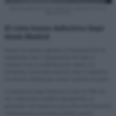
Página del expediente que recoge su aprobación por unanimidad. Foto: Archivo
Histórico Provincial.
El visto bueno definitivo llegó
desde Madrid
Durante las semanas siguientes, la documentación fue
tramitándose entre el Ayuntamiento de Cádiz, el
Gobierno Civil y la Administración central. Los
documentos conservados muestran cómo el expediente
fue elevado a Madrid para recabar el permiso necesario.
La autorización llegó finalmente en julio de 1964. En
una comunicación remitida al Ayuntamiento, el
gobernador civil informó de que la Dirección General de
Administración Local había acordado conceder