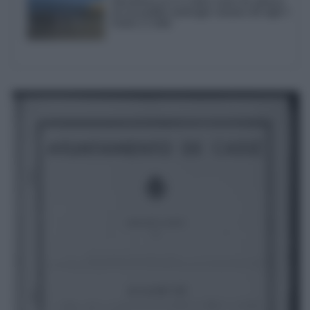
Descubren en La Caleta restos de ánforas
de un posible naufragio romano del siglo I
frente a Cádiz