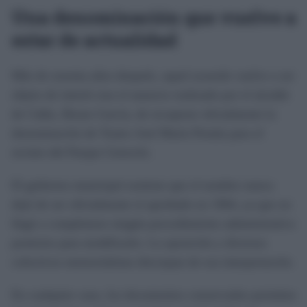
Una denominación que vuelve a
estar de actualidad
Más de sesenta años después, aquel acuerdo vuelve a ser
objeto de interés tras el anuncio realizado por el alcalde
de Cádiz, Bruno García, de recuperar oficialmente la
denominación de Teatro José María Pemán para el
recinto del Parque Genovés.
El gobierno municipal sostiene que el nombre nunca
dejó de ser oficialmente el aprobado en 1964, ya que no
llegó a completarse ningún procedimiento administrativo
posterior para modificarlo. La oposición y diversos
colectivos memorialistas discrepan de esa interpretación.
En cualquier caso, los documentos conservados permiten