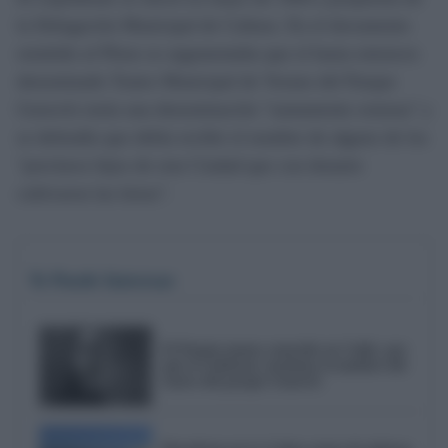
la Delegación Municipal de Cultura. En el documento
remitido al Pleno se argumentaba que el hasta entonces
denominado Teatro Municipal de Verano del Parque
Genovés tenía una denominación "sumamente extensa" y
se defendía que debía recibir el nombre de alguno de los
"preclaros hijos de esta Ciudad que con donaire
cultivaron las letras".
Te Puede Interesar
El Pemán menos conocido en Cádiz: por
qué el Gobierno cuestiona el nombre del
teatro del parque Genovés