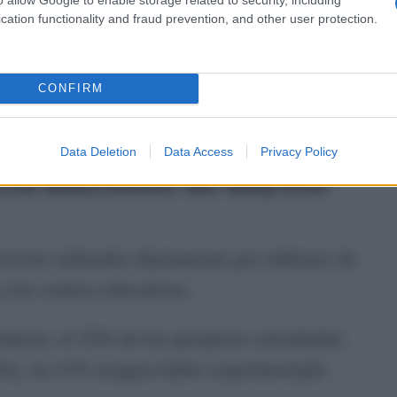
cation functionality and fraud prevention, and other user protection.
 información durante algunas incidencias han
os y asociaciones de consumidores, que reclaman
CONFIRM
los operadores y de los gestores de
Data Deletion
Data Access
Privacy Policy
ncia mantienen las mayores
vicios utilizados diariamente por millones de
a los centros educativos.
stancia, el 55% de los pasajeros consultados
ellos, un 21% asegura haber experimentado