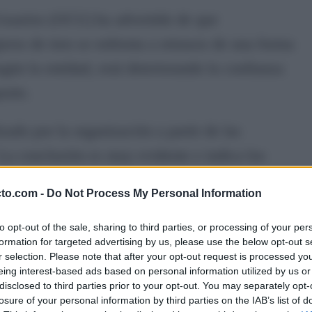
suarios (OCU) ha advertido de que
ros de tren se enfrenta a retrasos de una forma
egún la entidad, está deteriorando la confianza
orte.
zado por la organización a partir de las
 La conclusión es muy evidente e indica los
sodios aislados, sino una incidencia recurrente
cto.com -
Do Not Process My Personal Information
pañola.
to opt-out of the sale, sharing to third parties, or processing of your per
uede acabar empujando a algunos usuarios hacia
formation for targeted advertising by us, please use the below opt-out s
r selection. Please note that after your opt-out request is processed y
 el autobús, pese a que el tren es considerado
eing interest-based ads based on personal information utilized by us or
disclosed to third parties prior to your opt-out. You may separately opt-
de el punto de vista de la movilidad sostenible.
losure of your personal information by third parties on the IAB’s list of