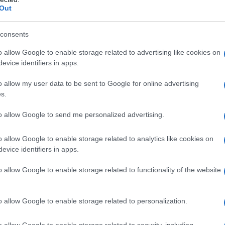
cias afectan tanto a los servicios convencionales
Out
a OCU, el 62% de los viajeros de AVE y larga
consents
mas de puntualidad durante los últimos tres
o allow Google to enable storage related to advertising like cookies on
os usuarios afirma que las demoras superaron
evice identifiers in apps.
o allow my user data to be sent to Google for online advertising
s.
nificativas porque la alta velocidad ha sido
to allow Google to send me personalized advertising.
 argumentos de competitividad del sistema
nte los últimos meses se han sucedido
o allow Google to enable storage related to analytics like cookies on
evice identifiers in apps.
mas operativos que han afectado a miles de
o allow Google to enable storage related to functionality of the website
iarios.
o allow Google to enable storage related to personalization.
se ha visto condicionada por diversos episodios
 pública.
o allow Google to enable storage related to security, including