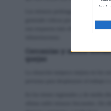
authenti
Los retrasos prolongados y la falta de
generado críticas por parte de usuari
una respuesta más eficaz por parte de 
infraestructuras.
Cercanías y media dista
quejas
La situación tampoco mejora en los ser
personas para desplazarse al trabajo o 
En los trenes regionales y de media di
afirma sufrir retrasos frecuentes. De 