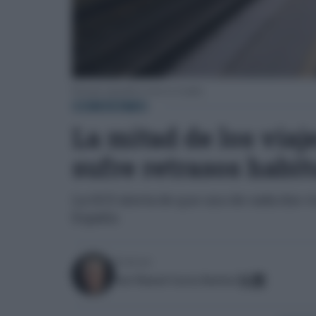
Personas esperando en tren en el andén.
CONSUMO
La mitad de los viaj
sufre retrasos habi
La OCU alerta de que uno de cada dos vi
España
Escrito por:
José Manuel García Bautista