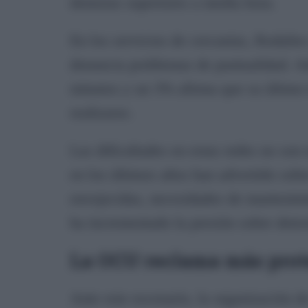
demoras superiores a media hora.
En los servicios de cercanías, Rodalies
denuncia problemas de puntualidad. Ad
minutos y un 3% afirma que su último t
realizarse.
Las dificultades en estas redes no son
en los últimos años han advertido sobr
envejecidas, necesidades de mantenim
ha incrementado la presión sobre deter
La OCU reclama más prote
Ante este escenario, la organización 