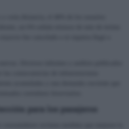
 y corta distancia, el 48% de los usuarios
emás, un 6% señala retrasos de más de treinta
rayecto fue cancelado o ni siquiera llegó a
 nuevas. Diversos informes y análisis publicados
e las consecuencias de infraestructuras
iento acumuladas y una demanda creciente que
minados corredores ferroviarios.
cción para los pasajeros
de consumidores reclama medidas que mejoren la