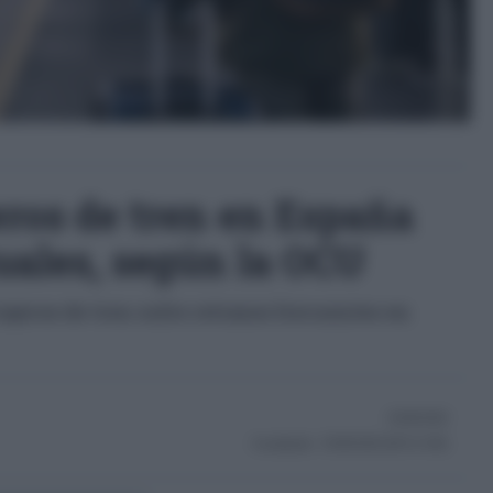
eros de tren en España
tuales, según la OCU
ajeros de tren sufre retrasos frecuentes en
02/06/2026
Actualizado:
02/06/2026 (09:32 AM)