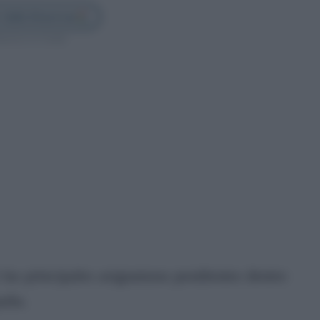
 Cádiz Directo en
guenos en Google
las principales asignaturas pendientes dentro
paña.