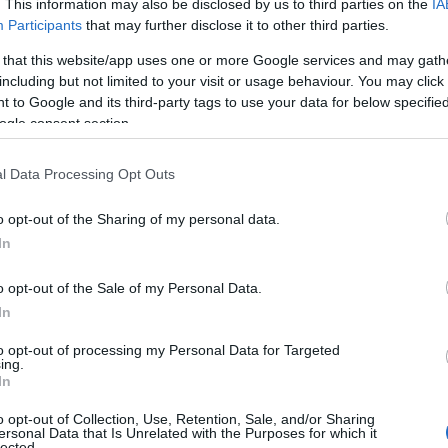
. This information may also be disclosed by us to third parties on the
IA
Participants
that may further disclose it to other third parties.
 that this website/app uses one or more Google services and may gath
including but not limited to your visit or usage behaviour. You may click 
 to Google and its third-party tags to use your data for below specifi
ogle consent section.
 de las gasolineras baratas y aclara si realmente es
l Data Processing Opt Outs
o opt-out of the Sharing of my personal data.
España con la mejor y la peor agua del grifo, según la
In
o opt-out of the Sale of my Personal Data.
In
to opt-out of processing my Personal Data for Targeted
ing.
o escapa a los problemas de
In
CU
o opt-out of Collection, Use, Retention, Sale, and/or Sharing
ersonal Data that Is Unrelated with the Purposes for which it
lected.