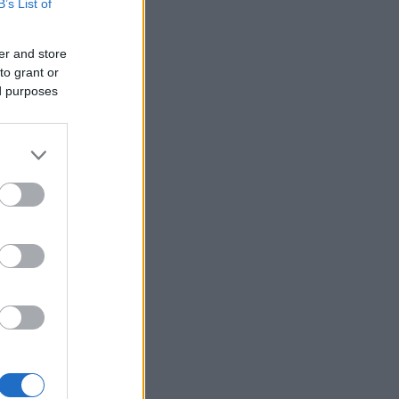
B’s List of
er and store
to grant or
ed purposes