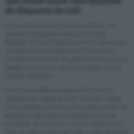
de diagnosis de Lidl
La herramienta funciona de manera autónoma, sin
necesidad de aplicaciones móviles ni conexión
Bluetooth. Ese es precisamente uno de los aspectos que
más diferencian este modelo frente a otros lectores
económicos del mercado. El aparato incorpora su propia
pantalla LCD y botones físicos para navegar entre las
funciones disponibles.
Entre sus capacidades principales está la lectura y
eliminación de códigos de avería. Esto puede resultar
útil en situaciones concretas, como cuando un sensor ha
generado un fallo puntual y el problema ya ha sido
solucionado. En esos casos, el usuario puede borrar el
aviso del cuadro sin tener que acudir al taller únicamente