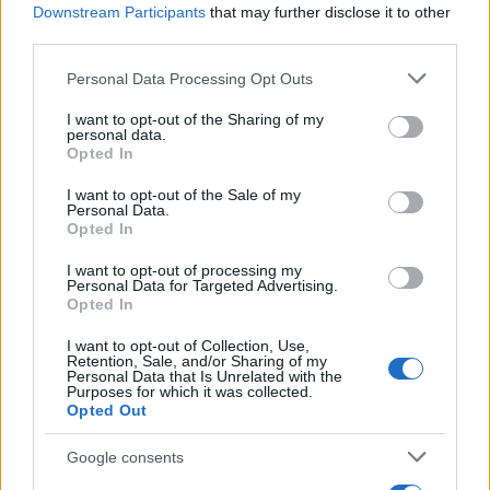
Entre ellas destaca un lector de diagnosis vendido en
Downstream Participants
that may further disclose it to other
third parties.
Amazon por 42,99 euros, con funciones OBD de nivel
más avanzado y pantalla a color de 2,8 pulgadas. Este
Please note that this website/app uses one or more Google
Personal Data Processing Opt Outs
services and may gather and store information including but
modelo amplía algunas capacidades de análisis respecto
not limited to your visit or usage behaviour. You may click to
I want to opt-out of the Sharing of my
a la versión de Lidl, aunque también supone un
personal data.
grant or deny consent to Google and its third-party tags to
Opted In
desembolso superior.
use your data for below specified purposes in below Google
consent section.
I want to opt-out of the Sale of my
Personal Data.
Pese a ello, la propuesta de Ultimate Speed mantiene
Opted In
uno de sus principales atractivos: ofrecer una solución
I want to opt-out of processing my
sencilla y económica para conocer el estado básico del
Personal Data for Targeted Advertising.
coche sin depender continuamente del taller.
Opted In
NOTICIAS RELACIONADAS
I want to opt-out of Collection, Use,
Retention, Sale, and/or Sharing of my
Personal Data that Is Unrelated with the
Purposes for which it was collected.
Opted Out
Google consents