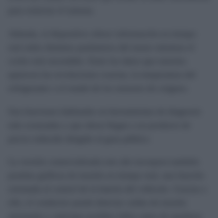
para reiniciar el sistema.
Además, el dispositivo ofrece información en tiempo
real sobre distintos parámetros del motor mientras el
coche está encendido. Entre los datos que muestra
aparecen las revoluciones exactas, la temperatura del
refrigerante o el estado de los sensores de oxígeno.
Son funciones habituales en herramientas de diagnosis
más avanzadas y que ahora llegan a un producto de
precio reducido dirigido al gran público.
La versión comercializada este año incorpora también
pruebas gráficas de tensión en tiempo real, una función
orientada al control de la batería del vehículo. Gracias a
ello, el conductor puede detectar caídas de tensión
anormales y anticipar posibles fallos antes de quedarse