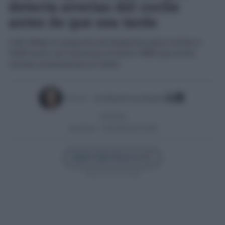
detecta averías del coche
antes de que sea tarde
Lidl rebaja su máquina de diagnosis para coches a
19,99 euros: así funciona el lector OBD2 que evita
visitas innecesarias al taller
Escrito por:
José Manuel García Bautista
12/05/2026
Actualizado:
12/05/2026 (09:16 AM)
Añadir Cádiz Directo en
Síguenos en Google