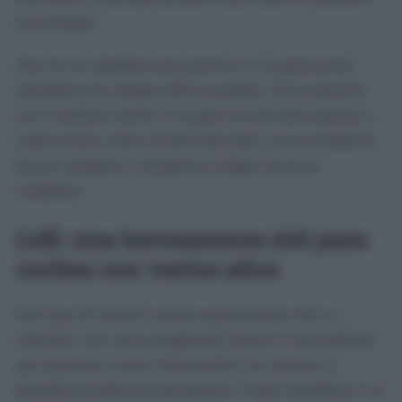
sin arranque.
Otro de los añadidos más prácticos es la generación
automática de códigos QR en pantalla. Al escanearlos
con el teléfono móvil, el usuario accede directamente a
explicaciones sobre el fallo detectado, sin necesidad de
buscar manuales o interpretar códigos técnicos
complejos.
Lidl: una herramienta útil para
coches con varios años
Este tipo de lectores resulta especialmente útil en
vehículos con cierta antigüedad, donde es más habitual
que aparezcan avisos relacionados con sensores o
pequeñas incidencias electrónicas. Poder identificar si se