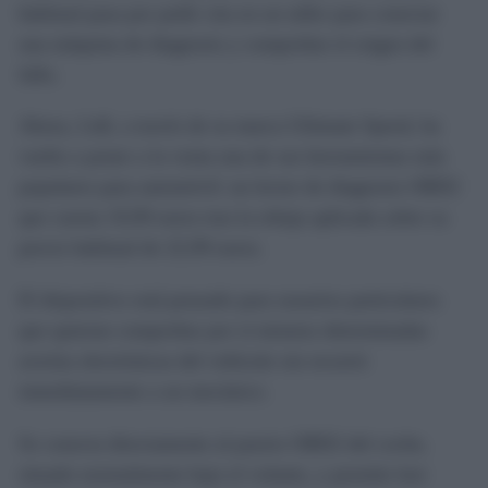
habitual pasa por pedir cita en un taller para conectar
una máquina de diagnosis y comprobar el origen del
fallo.
Ahora, Lidl, a través de su marca Ultimate Speed, ha
vuelto a poner a la venta una de sus herramientas más
populares para automóvil: un lector de diagnosis OBD2
que cuesta 19,99 euros tras la rebaja aplicada sobre su
precio habitual de 22,99 euros.
El dispositivo está pensado para usuarios particulares
que quieran comprobar por sí mismos determinadas
averías electrónicas del vehículo sin recurrir
inmediatamente a un mecánico.
Se conecta directamente al puerto OBD2 del coche,
situado normalmente bajo el volante, y permite leer