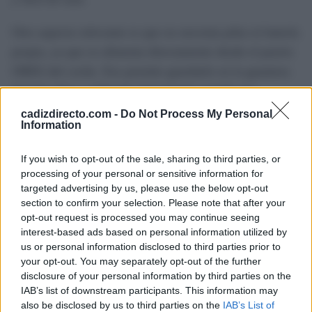
Otro aspecto relevante es que no necesita pilas ni batería
propia, ya que se alimenta directamente desde el puerto
OBD2 del coche. Eso permite guardarlo en la guantera
durante años y utilizarlo únicamente cuando sea
necesario.
cadizdirecto.com -
Do Not Process My Personal
Information
La alternativa de Amazon si se
If you wish to opt-out of the sale, sharing to third parties, or
agota en Lidl
processing of your personal or sensitive information for
targeted advertising by us, please use the below opt-out
section to confirm your selection. Please note that after your
Como suele ocurrir con muchos accesorios tecnológicos
opt-out request is processed you may continue seeing
y de automóvil vendidos por Lidl, la disponibilidad
interest-based ads based on personal information utilized by
puede ser limitada en determinadas tiendas. Por ese
us or personal information disclosed to third parties prior to
your opt-out. You may separately opt-out of the further
motivo, algunos usuarios optan por alternativas similares
disclosure of your personal information by third parties on the
disponibles en internet.
IAB’s list of downstream participants. This information may
also be disclosed by us to third parties on the
IAB’s List of