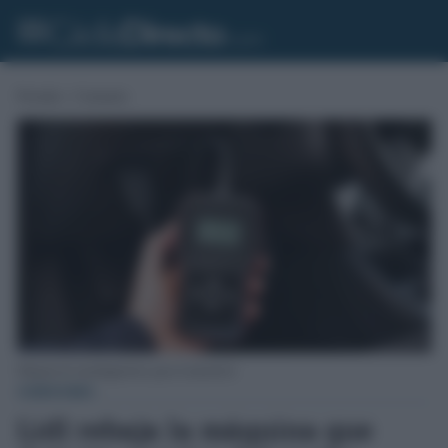
Portada
»
Consumo
Máquina de autodiagnóstico para el automóvil.
CONSUMO
Lidl rebaja la máquina que