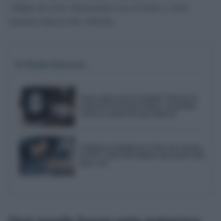
códigos de error relacionados con el motor y otros
sistemas básicos del vehículo.
Te Puede Interesar
Nueva alerta de la Guardia Civil por la
estafa de las facturas falsas: así pueden
vaciar la cuenta de una empresa
Cuidado si alquilas un coche este verano:
la OCU alerta del despiste que puede salir
muy caro
Qué puede hacer esta máquina