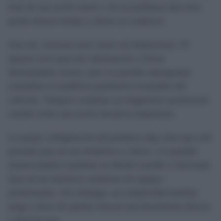
trata de una avería menor o de un problema más serio
puede ahorrar tiempo y dinero al conductor.
Aun así, conviene tener claras sus limitaciones. El
aparato sirve para leer información y borrar
determinados errores, pero no permite reprogramar
centralitas ni modificar parámetros avanzados del
vehículo. Tampoco sustituye un diagnóstico profesional
cuando existe una avería mecánica importante.
La propia configuración del producto deja claro que está
pensado para un uso doméstico y básico. La pantalla
monocromática mantiene un diseño sencillo y funcional,
lejos de las interfaces modernas de equipos
profesionales. Sin embargo, esa simplicidad también
juega a favor de quienes buscan una herramienta directa
y fácil de usar.