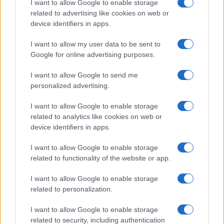
La Agencia Española
Sanidad retira un
I want to allow Google to enable storage
de Seguridad
conocido medicamento
related to advertising like cookies on web or
Alimentaria y
contra las náuseas tras
device identifiers in apps.
Nutrición (Aesan)
detectar un grave error
alerta por salmonela
en varias ampollas
I want to allow my user data to be sent to
en langostinos de
Google for online advertising purposes.
Ocean Sea y pide no
consumirlos
I want to allow Google to send me
personalized advertising.
Más de Consumo
I want to allow Google to enable storage
related to analytics like cookies on web or
device identifiers in apps.
I want to allow Google to enable storage
related to functionality of the website or app.
I want to allow Google to enable storage
related to personalization.
I want to allow Google to enable storage
INFORMACIÓN LEGAL Y POLÍTICA DE PRIVACIDAD
related to security, including authentication