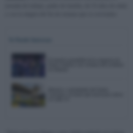
jornada de trabajo, padre de familia, de 53 años de edad,
y con la alegría del fin de semana que se avecinaba:
Te Puede Interesar
El emotivo pasodoble de la comparsa de
Punta Umbría a las víctimas del accidente
de Adamuz
Historia y curiosidades del Trofeo
Carranza: el torneo que nació para salvar
al Cádiz CF
"Tenía prisa por llegar a casa, había acabado mi trabajo