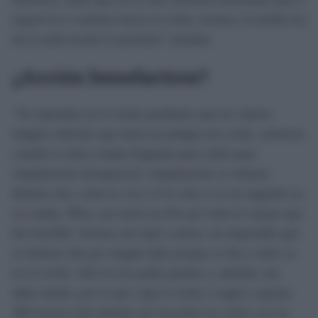
esperé la vi caminar hacia el coche, incluso, la media luz
de la tarde-noche lo permitía" relataba.
¿Acción benefactora?
"Yo esperaba en el coche pendiente que no viniera
ningún vehículo que fuera un peligro mi coche, entonces
cuando la chica estaba llegando para subir pues
simplemente desapareció, simplemente se esfumó
delante mía, como te veo a ti la veía y en un segundo ya
no estaba. Mira, me entró un frío por todo el cuerpo que
fue horrible. Incluso me bajé a mirar, era imposible que
se hubiera ido por ningún lado porque se iba a subir ya
en el coche. Allí no me podía quedar y, además, me
daba miedo, por lo que cogí el coche y seguí y apenas
300 metros más delante me encontré un coche con un