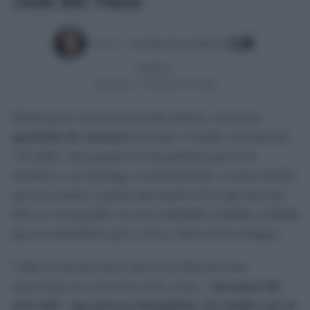
José del Valle
Escrito por:
José Manuel García Bautista
20/08/2021
Actualizado:
27/05/2025 (12:21 PM)
Puede pasar como una leyenda urbana, como una
aparición de carretera
más que se funde con historias
"de nadie" más propias de una película que de la
realidad y, sin embargo, ocasionalmente, ocurren hechos
que nos invitan a pensar que mucho de lo que hay tras
ellas se corresponde con una indudable realidad, realidad
que no entendemos pero cierta a decir de los testigos.
Cádiz es una provincia que no se libra de estas
apariciones de carreteras, seres, entes,
"personas del
otro lado" que parecen deambular, sin rumbo, por el