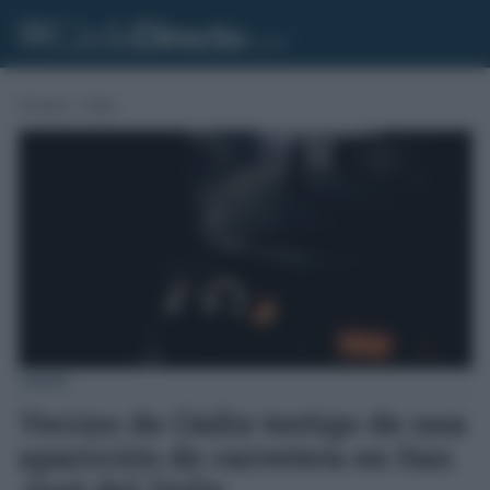
Portada
»
Cádiz
CÁDIZ
Vecino de Cádiz testigo de una
aparición de carretera en San