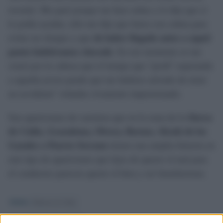
reventó. Me paré porque me hizo señas y le dije que si
le podía ayudar, sólo me dijo que fuera con calma para
evitar un choque y que
de haber llegado antes a aquel
punto hubiéramos chocado
. En ese momento se me
cruzó por la cabeza que el tiempo que "perdí" esperando
a aquella joven puede que me hubiera salvado de tener
un accidente" relataba vivamente impresionado.
Son apariciones de carretera que en la zona de la
Sierra
de Cádiz, Grazalema, Olvera, Bornos, Alcalá de los
Gazules o Puerto Serrano
tienen una amplia historia en
este tipo de apariciones que lejos de querer el mal para
el conductor parecen querer el bien y ser benefactoras.
TEMAS:
Misterios de Cádiz
MISTERIOS DE CÁDIZ