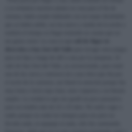
y ya teníamos nuestros planes en casa para el fin de
semana, había estado hablando con mi mujer diciéndole
que ya había salido, era las nueve y media de la noche y
tardaría el tiempo en llegar teniendo en cuenta que no
me gusta correr. La cosa es que
salí de Algar en
dirección a San José del Valle
para recoger unos juegos
para mi hijo y luego de allí a casa por la autopista. Al
salir de San José del Valle, ya oscureciendo, pues tomé
una de las curva y entonces mi a una chica que iba por
el arcén de la carretera, me llamó la atención porque iba
muy lenta y lucía ropa clara, unos vaqueros y un blusón
amplio. La verdad es que me quedé un poco pensativo
pues no tendría más de 22 o 23 años. No suelo coger a
nadie porque no están los tiempos para eso pero no
llevaba nada, ni equipaje ni nada, sólo iba caminando.
Entonces, dado que no es una carretera transitada, paré y