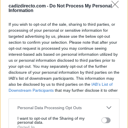
cadizdirecto.com -
Do Not Process My Personal
Information
If you wish to opt-out of the sale, sharing to third parties, or
processing of your personal or sensitive information for
targeted advertising by us, please use the below opt-out
El misterioso caso de la
La Casa de
casa encantada en San
Misericordia, uno de
section to confirm your selection. Please note that after your
Fernando: una familia
los antiguos
opt-out request is processed you may continue seeing
pide ayuda tras noches
manicomios de Cádiz y
interest-based ads based on personal information utilized by
de terror
su pasado más oscuro
us or personal information disclosed to third parties prior to
your opt-out. You may separately opt-out of the further
disclosure of your personal information by third parties on the
Más Historias de Cádiz
IAB’s list of downstream participants. This information may
also be disclosed by us to third parties on the
IAB’s List of
Downstream Participants
that may further disclose it to other
third parties.
Please note that this website/app uses one or more Google
Personal Data Processing Opt Outs
services and may gather and store information including but
not limited to your visit or usage behaviour. You may click to
I want to opt-out of the Sharing of my
personal data.
grant or deny consent to Google and its third-party tags to
Opted In