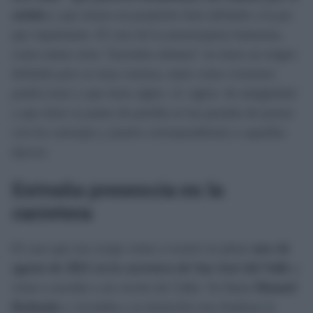
asfalto
y que tienen un propósito bien definido a la par
que inquietante. El caso de la autoestopista fantasma,
como tantas otras "leyendas urbanas" no tiene un origen
definido pero es muy extensa, tanto como versiones
podría tener y que tiene siglos -sí: siglos- de antigüedad
y que tiene su punto de partida en las paradas de postas
con los carruajes y jinetes correspondientes a aquellas
épocas.
Extraña presencia en la
carretera
El caso que nos ocupa viene a ocurrir en pleno
mes de
agosto de 2021 en la carretera de San José del Valle
y
viene a suceder a un vecino de Cádiz. Se llama
Manuel
Redondo
y circulaba a su domicilio tras finalizar la