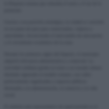
la Hispania romana que enlazaba el norte y el sur de la
península.
Gracias a esa posición estratégica, la ciudad se convirtió
en un punto de paso para comerciantes, viajeros y
autoridades, favoreciendo el intercambio de mercancías
y el crecimiento económico de la zona.
Durante los primeros siglos del Imperio, el municipio
adquirió relevancia administrativa y comercial. La
actividad cotidiana giraba en torno a un trazado urbano
diseñado siguiendo el modelo romano, con calles
perfectamente organizadas y espacios públicos
destinados a la administración, el comercio y la vida
social.
El símbolo más representativo de aquel periodo es el