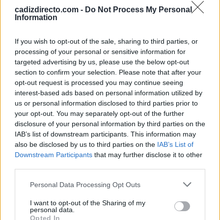
terreno. No fue hasta el siglo XX cuando comenzaron
cadizdirecto.com -
Do Not Process My Personal
Information
las campañas arqueológicas que permitieron sacar a la
luz numerosos restos monumentales y recuperar parte de
If you wish to opt-out of the sale, sharing to third parties, or
su historia.
processing of your personal or sensitive information for
targeted advertising by us, please use the below opt-out
section to confirm your selection. Please note that after your
Las investigaciones posteriores impulsaron la
opt-out request is processed you may continue seeing
conservación del yacimiento y favorecieron la creación
interest-based ads based on personal information utilized by
de un centro de interpretación que ayuda a comprender
us or personal information disclosed to third parties prior to
your opt-out. You may separately opt-out of the further
la evolución histórica del enclave y la importancia que
disclosure of your personal information by third parties on the
tuvo dentro de la Hispania romana.
IAB’s list of downstream participants. This information may
also be disclosed by us to third parties on the
IAB’s List of
Hoy, Cáparra representa uno de los testimonios más
Downstream Participants
that may further disclose it to other
third parties.
destacados del legado romano en Extremadura. Su arco
cuadrifronte continúa siendo el gran emblema del
Please note that this website/app uses one or more Google
Personal Data Processing Opt Outs
services and may gather and store information including but
conjunto arqueológico, mientras las calles, las termas, el
not limited to your visit or usage behaviour. You may click to
I want to opt-out of the Sharing of my
foro y el anfiteatro permiten imaginar cómo fue la vida
personal data.
grant or deny consent to Google and its third-party tags to
Opted In