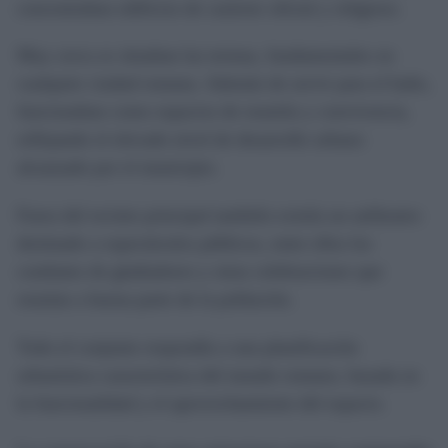
concentraban edificios de carácter oficial y religioso.
Muy cerca se situaban las termas, fundamentales en
cualquier ciudad romana. Además de servir para el baño,
funcionaban como espacios de reunión y convivencia,
reflejando el elevado nivel de desarrollo urbano
alcanzado por el municipio.
Fuera del recinto principal también existía un anfiteatro
destinado a espectáculos públicos, entre ellos los
combates de gladiadores y otras celebraciones que
reunían a buena parte de la población.
Todo el conjunto respondía a una planificación
urbanística característica del mundo romano, basada en
la funcionalidad y el aprovechamiento del espacio.