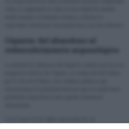
La conservación de estas estructuras permite comprender
cómo se organizaba la vida en una ciudad de tamaño
medio durante el dominio romano y muestra la
capacidad constructiva alcanzada hace casi dos milenios.
Cáparra: del abandono al
redescubrimiento arqueológico
La pérdida de influencia del Imperio romano provocó un
progresivo declive de Cáparra. La reducción del tráfico
por la Vía de la Plata y los cambios políticos que
transformaron la península hicieron que la ciudad fuera
perdiendo importancia hasta quedar finalmente
abandonada.
Con el paso de los siglos, gran parte de sus
construcciones quedaron ocultas bajo la vegetación y el