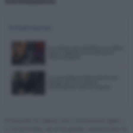
Extremadura
Te Puede Interesar
Los crímenes que coincidieron con eclipses
solares y alimentaron un mito que la
Ciencia desmiente
La carta inédita de Albert Einstein que
anticipó uno de los mayores
descubrimientos sobre los animales
El desarrollo de Cáparra estuvo estrechamente ligado a
la Vía de la Plata, una de las grandes comunicaciones de