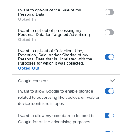
en una ciudad que durante siglos desempeñó un papel
use your data for below specified purposes in below Google
consent section.
estratégico en una de las principales rutas de
I want to opt-out of the Sale of my
Personal Data.
comunicación del Imperio.
Opted In
I want to opt-out of processing my
Ese patrimonio convierte al enclave en una de las visitas
Personal Data for Targeted Advertising.
históricas más singulares de España y en un ejemplo de
Opted In
la necesidad de preservar un legado que sigue aportando
I want to opt-out of Collection, Use,
Retention, Sale, and/or Sharing of my
información sobre el pasado romano de la península.
Personal Data that Is Unrelated with the
Purposes for which it was collected.
NOTICIAS RELACIONADAS
Opted Out
Google consents
I want to allow Google to enable storage
related to advertising like cookies on web or
device identifiers in apps.
El Imperio español
El auténtico 'King
libró más de 100
Kong' de la evolución
I want to allow my user data to be sent to
guerras: la cifra que
se extinguió por un
Google for online advertising purposes.
sorprende incluso a los
cambio que no pudo
historiadores
superar