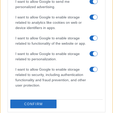
I want to allow Google to send me
personalized advertising.
Más de Gente
I want to allow Google to enable storage
related to analytics like cookies on web or
device identifiers in apps.
I want to allow Google to enable storage
related to functionality of the website or app.
I want to allow Google to enable storage
related to personalization.
I want to allow Google to enable storage
INFORMACIÓN LEGAL Y POLÍTICA DE PRIVACIDAD
related to security, including authentication
functionality and fraud prevention, and other
user protection.
QUIENES SOMOS
CONTACTO
CONFIRM
© 2026 Cádiz Directo.