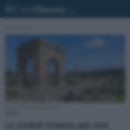
Portada
»
Gente
Ruinas de la ciudad romana de Cáparra.
GENTE
La ciudad romana que casi