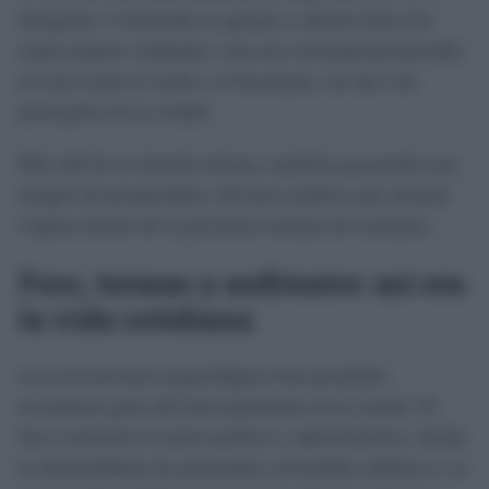
tetrapylon. Construido en granito y abierto hacia los
cuatro puntos cardinales, este arco monumental presidía
el cruce entre el cardo y el decumano, las dos vías
principales de la ciudad.
Más allá de su función urbana, también proyectaba una
imagen de prosperidad y del peso político que alcanzó
Cáparra dentro de la provincia romana de Lusitania.
Foro, termas y anfiteatro: así era
la vida cotidiana
Las excavaciones arqueológicas han permitido
reconstruir parte del funcionamiento de la ciudad. El
foro constituía el centro político y administrativo, donde
se desarrollaban las principales actividades públicas y se