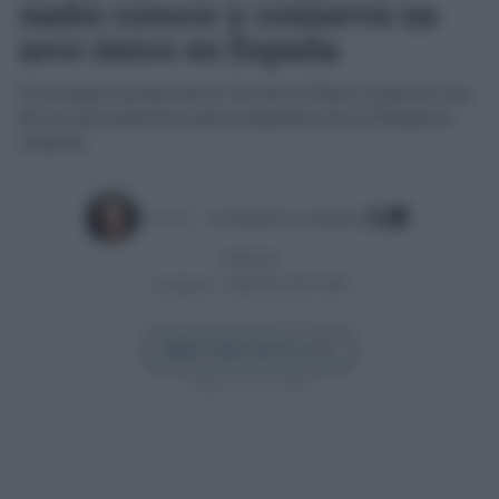
nadie conoce y conserva un
arco único en España
El antiguo enclave de la Vía de la Plata conserva uno
de los monumentos más singulares de la Hispania
romana
Escrito por:
José Manuel García Bautista
29/06/2026
Actualizado:
29/06/2026 (09:54 AM)
Añadir Cádiz Directo en
Síguenos en Google