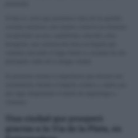
peninsular.
Si bien es cierto que permanece lejos de los grandes
circuitos turísticos, este enclave conserva un elemento
excepcional: un arco cuadrifronte conocido como
tetrapylon, una construcción única en España que
continúa marcando el lugar donde se cruzaban las dos
principales calles de la antigua ciudad.
Su presencia resume la importancia que alcanzó este
asentamiento durante el Imperio romano y explica por
qué sigue despertando el interés de arqueólogos y
visitantes.
Una ciudad que prosperó
gracias a la Vía de la Plata, en