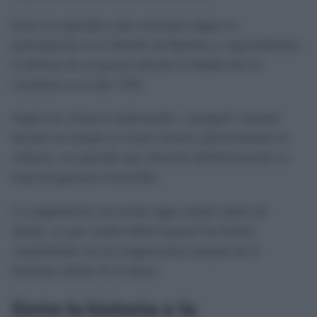
Entre los episodios más conocidos figura su
participación en el Desafío de Barletta y, especialmente,
la defensa de un puente durante la batalla del río
Garellano en el año 1503.
Según las crónicas tradicionales, consiguió contener
durante un tiempo el avance francés prácticamente en
solitario, un episodio que alimentó definitivamente su
fama de guerrero invencible.
La magnitud de esa acción sigue siendo objeto de
debate, ya que resulta difícil separar los hechos
comprobados de las exageraciones propias de la
literatura militar de la época.
Entre la historia y la