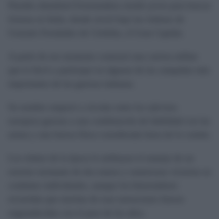
Paredes abandonó Extremadura siendo joven para buscar
fortuna en Italia, donde sirvió bajo las órdenes de
Gonzalo Fernández de Córdoba, el Gran Capitán.
A partir de ese momento comenzó una carrera militar
que lo llevó a participar en algunas de las campañas más
importantes de las guerras italianas.
Su nombre empezó a circular entre los ejércitos
europeos gracias a una combinación de habilidad con las
armas y una fuerza física considerada fuera de lo común.
Los relatos de la época le atribuyen el manejo de un
enorme montante de dos manos y numerosas victorias en
combates individuales, aunque los historiadores
recuerdan que muchas de esas narraciones fueron
engrandecidas con el paso de los años.