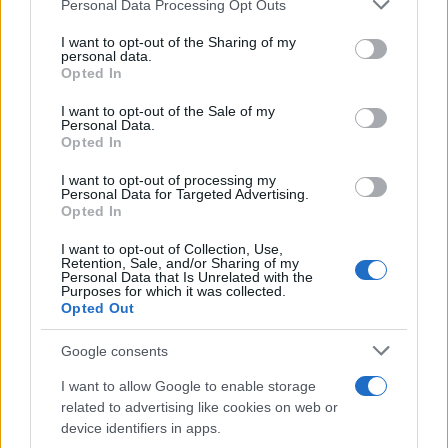
Please note that this website/app uses one or more Google
española. Si bien muchas de las hazañas que se le
Personal Data Processing Opt Outs
services and may gather and store information including but
atribuyen permanecen envueltas en la exageración
not limited to your visit or usage behaviour. You may click to
I want to opt-out of the Sharing of my
personal data.
propia de las crónicas renacentistas, su existencia y su
grant or deny consent to Google and its third-party tags to
Opted In
use your data for below specified purposes in below Google
participación en las campañas del Gran Capitán están
consent section.
I want to opt-out of the Sale of my
ampliamente documentadas.
Personal Data.
Opted In
Esa combinación de realidad y mito explica que, cinco
I want to opt-out of processing my
siglos después, el nombre del Sansón Extremeño siga
Personal Data for Targeted Advertising.
Opted In
ocupando un lugar destacado en la memoria histórica de
España.
I want to opt-out of Collection, Use,
Retention, Sale, and/or Sharing of my
Personal Data that Is Unrelated with the
NOTICIAS RELACIONADAS
Purposes for which it was collected.
Opted Out
Google consents
I want to allow Google to enable storage
related to advertising like cookies on web or
El libro de Marco Polo
Los crímenes que
device identifiers in apps.
que Cristóbal Colón
coincidieron con