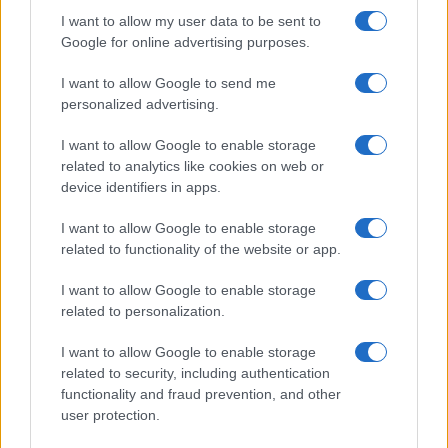
llevó en el viaje que
eclipses solares y
I want to allow my user data to be sent to
cambió la historia
alimentaron un mito
Google for online advertising purposes.
que la Ciencia
desmiente
I want to allow Google to send me
personalized advertising.
Más de Gente
I want to allow Google to enable storage
related to analytics like cookies on web or
device identifiers in apps.
I want to allow Google to enable storage
related to functionality of the website or app.
I want to allow Google to enable storage
related to personalization.
I want to allow Google to enable storage
INFORMACIÓN LEGAL Y POLÍTICA DE PRIVACIDAD
related to security, including authentication
functionality and fraud prevention, and other
user protection.
QUIENES SOMOS