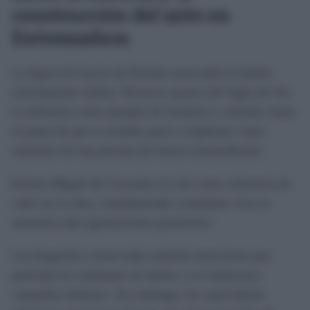
construcción del mito en
Extremadura
La figura de García de Paredes trascendió el ámbito
estrictamente militar. Diversos autores del Siglo de Oro
lo utilizaron como ejemplo de fortaleza y valentía, hasta
el punto de que su nombre pasó a emplearse como
sinónimo de una persona de fuerza extraordinaria.
Incluso Miguel de Cervantes lo citó como referencia de
valor en su obra, contribuyendo a mantener viva su
memoria entre generaciones posteriores.
Las biografías conservadas también mencionan que
participó en centenares de duelos y en numerosas
campañas militares. Sin embargo, los especialistas