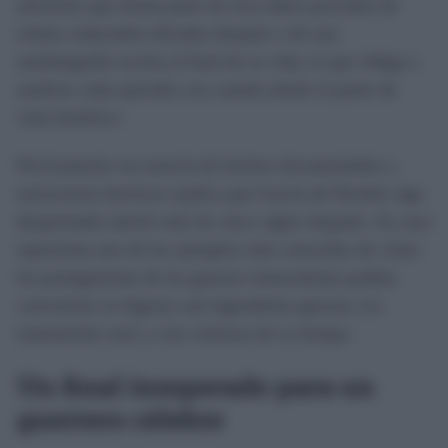
advierten que buena parte de esos datos proceden de
relatos redactados décadas después o de una
autobiografía escrita al final de su vida, lo que obliga a
analizar cada episodio con cautela desde el punto de
vista histórico.
Precisamente esa mezcla de hechos documentados y
narraciones heroicas explica que García de Paredes siga
despertando interés más de cinco siglos después. Su caso
representa uno de los ejemplos más conocidos de cómo
los protagonistas de las guerras renacentistas podían
convertirse en figuras casi legendarias gracias a la
transmisión oral y a las crónicas de su tiempo.
Un final inesperado para un
guerrero célebre