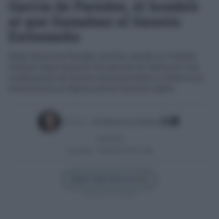
García de Paredes, el hombre
al que llamaban el Sansón
Extremeño
Diego García de Paredes, militar nacido en Trujillo,
alcanzó fama durante las guerras de Italia por una
combinación de hechos documentados y relatos que
alimentaron su figura mítica durante siglos
Escrito por:
José Manuel García Bautista
30/06/2026
Actualizado:
30/06/2026 (09:41 AM)
Añadir Cádiz Directo en
Síguenos en Google