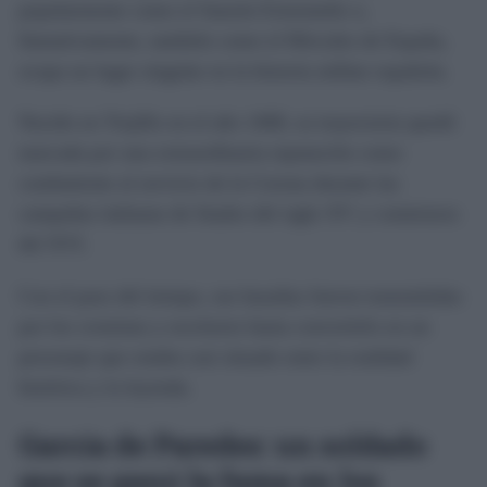
popularmente como el Sansón Extremeño o,
llamativamente, también como el Hércules de España,
ocupa un lugar singular en la historia militar española.
Nacido en Trujillo en el año 1468, su trayectoria quedó
marcada por una extraordinaria reputación como
combatiente al servicio de la Corona durante las
campañas italianas de finales del siglo XV y comienzos
del XVI.
Con el paso del tiempo, sus hazañas fueron transmitidas
por los cronistas y escritores hasta convertirlo en un
personaje que estaba casi situado entre la realidad
histórica y la leyenda.
García de Paredes: un soldado
que se ganó la fama en los