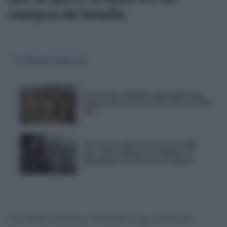
campos de batalla
Te Puede Interesar
Las enormes ciudades amuralladas que
construyeron los íberos hace más de 2.000
años
Sun Tzu lo explicó hace más de 2.000
años: cómo afrontar un conflicto sin
empeorarlo con 'El arte de la guerra'
Las fuentes históricas coinciden en que García de