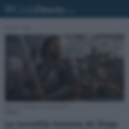
Portada
»
Gente
Diego García de Paredes, el Sansón Extremeño.
GENTE
La increíble historia de Diego