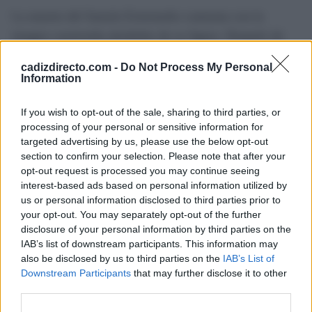
La muerte del Sansón Extremeño contrasta con la
imagen construida alrededor de su figura. Después de
sobrevivir a campañas militares, asedios y
cadizdirecto.com -
Do Not Process My Personal
enfrentamientos durante décadas, falleció en 1533 a
Information
consecuencia de una caída de caballo, un desenlace
alejado del campo de batalla que había marcado
If you wish to opt-out of the sale, sharing to third parties, or
processing of your personal or sensitive information for
prácticamente toda su vida.
targeted advertising by us, please use the below opt-out
section to confirm your selection. Please note that after your
Las fuentes recogen que afrontó ese momento con
opt-out request is processed you may continue seeing
resignación, consciente de la ironía que suponía para un
interest-based ads based on personal information utilized by
us or personal information disclosed to third parties prior to
hombre cuya fama se había cimentado precisamente en
your opt-out. You may separately opt-out of the further
sobrevivir a algunos de los combates más duros de su
disclosure of your personal information by third parties on the
época.
IAB’s list of downstream participants. This information may
also be disclosed by us to third parties on the
IAB’s List of
Downstream Participants
that may further disclose it to other
Hoy, Diego García de Paredes continúa siendo una de
third parties.
las figuras más reconocibles de la historia militar