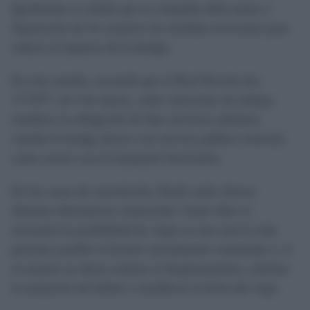
Igualmente se señala que la compañía debe poner a
disposición de los usuarios las medidas necesarias para
reducir el impacto de la huelga.
En este sentido, recuerda que el Real Decreto-ley
17/1977, de 4 de marzo, sobre relaciones de trabajo,
establece la obligación de fijar servicios mínimos
cuando la huelga afecta a un servicio público esencial,
como ocurre con el transporte ferroviario.
En los casos de cancelación, Renfe suele ofrecer
distintas alternativas comerciales. Entre ellas se
encuentra la posibilidad de viajar en otro tren lo más
próximo posible al horario inicialmente contratado o, si
el usuario no desea realizar el desplazamiento, solicitar
la anulación del billete o modificar la fecha del viaje.