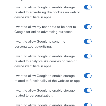
I want to allow Google to enable storage
related to advertising like cookies on web or
La OCU avisa sobre las
Nueva alerta de la
device identifiers in apps.
gafas para ver el
Guardia Civil por la
eclipse del 12 de
estafa de las facturas
I want to allow my user data to be sent to
agosto: esto es lo que
falsas: así pueden
Google for online advertising purposes.
debes comprobar antes
vaciar la cuenta de una
de comprarlas
empresa
I want to allow Google to send me
personalized advertising.
Más de Consumo
I want to allow Google to enable storage
related to analytics like cookies on web or
device identifiers in apps.
I want to allow Google to enable storage
related to functionality of the website or app.
I want to allow Google to enable storage
related to personalization.
I want to allow Google to enable storage