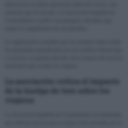
alteraciones en plena operación salida del verano, una
situación que ha llevado a la Asociación Española de
Consumidores a pedir a los pasajeros afectados que
exijan el cumplimiento de sus derechos.
La organización considera que los usuarios están siendo
los principales perjudicados por un conflicto laboral que,
a su juicio, no guarda relación con la mejora del servicio
ferroviario que reciben los viajeros.
La asociación critica el impacto
de la huelga de tren sobre los
viajeros
La Asociación Española de Consumidores ha lamentado
que millones de personas se hayan visto afectadas por la