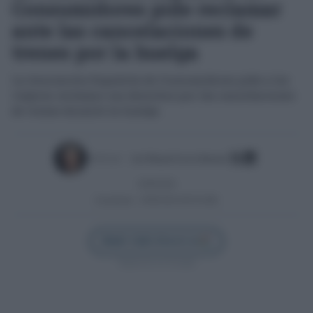
Consumidores pide reclamar
ante las cancelaciones de
trenes por la huelga
La Asociación Española de Consumidores pide a los
viajeros reclamar sus derechos por las cancelaciones
de trenes durante la huelga
Escrito por:
José Manuel García Bautista
29/06/2026
Actualizado:
29/06/2026 (09:30 AM)
Añadir Cádiz Directo en
Síguenos en Google