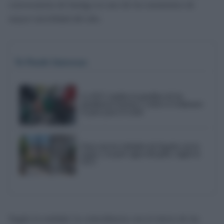
convocatoria de huelga en uno de los momentos de
mayor movilidad del año.
Te Puede Interesar
La OCU analiza la gasolina de las
gasolineras baratas y aclara si realmente
es peor para el coche
Estas son las ciudades de España con la
mejor y la peor agua del grifo, según la
OCU
Según la entidad, la coincidencia con el inicio de las