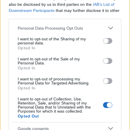
also be disclosed by us to third parties on the
IAB’s List of
de los gastos ocasionados por la incidencia.
Downstream Participants
that may further disclose it to other
third parties.
Esta documentación puede resultar necesaria tanto para
Please note that this website/app uses one or more Google
solicitar las compensaciones previstas por la operadora
Personal Data Processing Opt Outs
services and may gather and store information including but
como para reclamar otros perjuicios que puedan
not limited to your visit or usage behaviour. You may click to
I want to opt-out of the Sharing of my
personal data.
acreditarse.
grant or deny consent to Google and its third-party tags to
Opted In
use your data for below specified purposes in below Google
consent section.
La organización concluye reclamando una solución
I want to opt-out of the Sale of my
Personal Data.
negociada al conflicto para evitar nuevos perjuicios a los
Opted In
viajeros y confía en que la convocatoria de huelga
I want to opt-out of processing my
prevista para el próximo 15 de julio pueda
Personal Data for Targeted Advertising.
Opted In
desconvocarse mediante un acuerdo entre el Ministerio y
las organizaciones sindicales.
I want to opt-out of Collection, Use,
Retention, Sale, and/or Sharing of my
Personal Data that Is Unrelated with the
NOTICIAS RELACIONADAS
Purposes for which it was collected.
Opted Out
Google consents