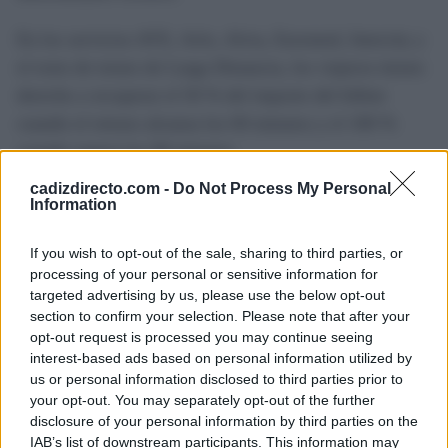
En los servicios AVE, Avlo, Alvia, Euromed, Intercity y
el resto de trenes de Larga Distancia, los viajeros tienen
derecho a recuperar el 50 % del importe del billete
cuando el retraso alcanza los 60 minutos y el 100 %
cuando supera los 90 minutos.
cadizdirecto.com -
Do Not Process My Personal
En los servicios Avant, la devolución es del 50 % a
Information
partir de 15 minutos de retraso y del 100 % cuando
supera los 30 minutos. Para los trenes de Media
If you wish to opt-out of the sale, sharing to third parties, or
processing of your personal or sensitive information for
Distancia, las compensaciones previstas son del 25 %
targeted advertising by us, please use the below opt-out
desde los 15 minutos, del 50 % desde los 30 minutos y
section to confirm your selection. Please note that after your
del 100 % cuando el retraso supera una hora.
opt-out request is processed you may continue seeing
interest-based ads based on personal information utilized by
us or personal information disclosed to third parties prior to
La Asociación Española de Consumidores recomienda
your opt-out. You may separately opt-out of the further
conservar toda la documentación relacionada con el
disclosure of your personal information by third parties on the
viaje, incluidos billetes, facturas, justificantes y recibos
IAB’s list of downstream participants. This information may