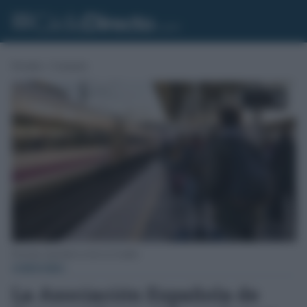
Portada
»
Consumo
Personas esperando en tren en el andén.
CONSUMO
La Asociación Española de