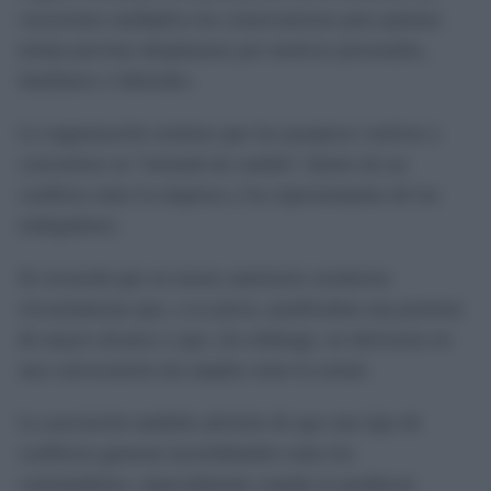
vacaciones multiplica las consecuencias para quienes
tenían previsto desplazarse por motivos personales,
familiares o laborales.
La organización sostiene que los pasajeros vuelven a
convertirse en "moneda de cambio" dentro de un
conflicto entre la empresa y los representantes de los
trabajadores.
Se recuerda que en meses anteriores existieron
circunstancias que, a su juicio, justificaban una protesta
de mayor alcance y que, sin embargo, no derivaron en
una convocatoria tan amplia como la actual.
La asociación también advierte de que este tipo de
conflictos generan incertidumbre entre los
consumidores, especialmente cuando se producen