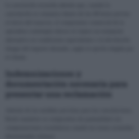
La asociación recuerda además que, cuando la
cancelación se comunica dentro de las 48 horas previas
al inicio del trayecto, el compromiso comercial de la
operadora contempla ofrecer al viajero un transporte
alternativo en condiciones equivalentes o la devolución
íntegra del importe abonado, según la opción elegida por
el cliente.
Indemnizaciones y
documentación necesaria para
presentar una reclamación
Además de las medidas previstas para las cancelaciones,
Renfe mantiene su compromiso de puntualidad con
compensaciones económicas cuando los trenes acumulan
determinados retrasos.