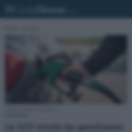
Portada
»
Consumo
Conductor repostando en gasolinera.
CONSUMO
La OCU revela las gasolineras