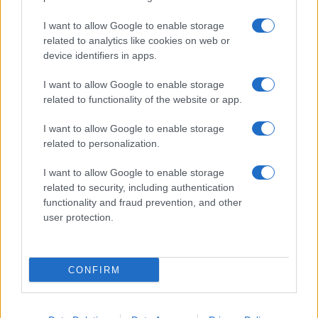
Más de Consumo
I want to allow Google to enable storage
related to analytics like cookies on web or
device identifiers in apps.
I want to allow Google to enable storage
related to functionality of the website or app.
I want to allow Google to enable storage
related to personalization.
I want to allow Google to enable storage
INFORMACIÓN LEGAL Y POLÍTICA DE PRIVACIDAD
related to security, including authentication
functionality and fraud prevention, and other
user protection.
QUIENES SOMOS
CONTACTO
CONFIRM
© 2026 Cádiz Directo.
Web editada y gestionada por Bamboleo Medial SL, Avda del Perú 12 11007