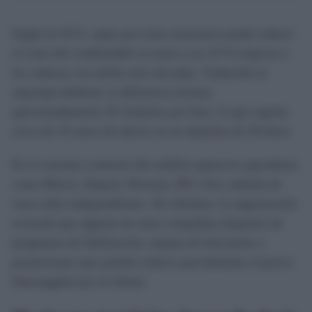
Según la OCU, optar por estas estaciones puede reducir
el coste del combustible en torno a un 10 % respecto a
las cadenas con tarifas más elevadas. Traducido al
repostaje habitual, la diferencia alcanza
aproximadamente 20 céntimos por litro, lo que supone
cerca de 10 euros de ahorro en un depósito de 50 litros.
En el extremo contrario del análisis aparecen operadores
como Moeve, Repsol, Petronor, BP y Eni, además de
otras redes independientes. No obstante, la organización
recuerda que algunas de estas compañías disponen de
programas de fidelización, tarjetas de descuento o
promociones que pueden reducir parcialmente el precio
final pagado por el cliente.