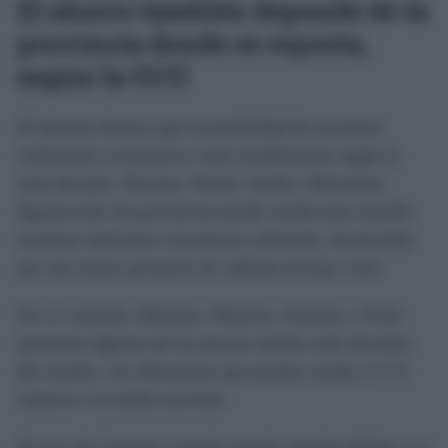
El ahorro también depende de la
provincia donde se reposta,
según la OCU
El informe destaca que la posibilidad de encontrar
carburantes económicos varía notablemente según la
zona del país. Navarra, Teruel, Lleida y Barcelona
figuran entre las provincias donde resulta más sencillo
localizar estaciones con precios reducidos, favorecidas
por una mayor presencia de cadenas de bajo coste.
Por el contrario, Baleares, Palencia, Asturias y Ávila
presentan algunos de los precios medios más elevados
del estudio, con diferencias que pueden rondar el 5 %
respecto a la media nacional.
El caso de Canarias continúa siendo singular debido a su