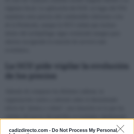
régimen fiscal. La aplicación del IGIC en lugar del IVA
mantiene unos precios del combustible inferiores a los
de la Península, aunque la OCU señala que incluso
dentro del archipiélago sigue existiendo margen para
ahorrar escogiendo la estación de servicio más
económica.
La OCU pide vigilar la evolución
de los precios
Además de comparar las distintas cadenas, la
organización vuelve a advertir sobre el denominado
efecto de "pluma y cohete", una situación en la que las
subidas del precio del petróleo se trasladan rápidamente
al surtidor, mientras que las bajadas tardan más tiempo
cadizdirecto.com -
Do Not Process My Personal
en reflejarse en el precio que pagan los consumidores.