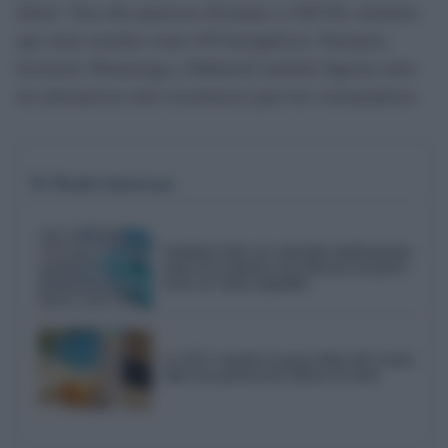
diésel. Tras ella aparecen Alcampo y GM Oil, mientras
que otras enseñas como AN Energéticos, Petroprix,
Esclatoil, Plenenergy y Ballenoil también figuran entre
las alternativas más económicas para los consumidores.
Te Puede Interesar
Sanidad retira un conocido medicamento
contra las náuseas tras detectar un grave
error en varias ampollas
La OCU resuelve la gran duda del verano
sobre los protectores solares en stick