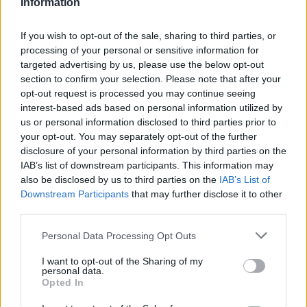
Information
Según la entidad, este comportamiento volvió a
If you wish to opt-out of the sale, sharing to third parties, or
apreciarse durante las fluctuaciones recientes del
processing of your personal or sensitive information for
targeted advertising by us, please use the below opt-out
mercado internacional del crudo. Por ese motivo, solicita
section to confirm your selection. Please note that after your
que la Comisión Nacional de los Mercados y la
opt-out request is processed you may continue seeing
Competencia (CNMC) analice la evolución de los
interest-based ads based on personal information utilized by
us or personal information disclosed to third parties prior to
precios y actúe si detecta prácticas que puedan
your opt-out. You may separately opt-out of the further
distorsionar la competencia.
disclosure of your personal information by third parties on the
IAB’s list of downstream participants. This information may
Para facilitar la búsqueda de las estaciones más
also be disclosed by us to third parties on the
IAB’s List of
Downstream Participants
that may further disclose it to other
económicas, la organización mantiene un buscador
third parties.
gratuito que permite localizar gasolineras por código
Please note that this website/app uses one or more Google
postal, tipo de combustible y distancia.
Personal Data Processing Opt Outs
services and may gather and store information including but
not limited to your visit or usage behaviour. You may click to
I want to opt-out of the Sharing of my
La organización de consumidores compara más de
personal data.
grant or deny consent to Google and its third-party tags to
Opted In
12.000 estaciones de servicio y detecta diferencias de
use your data for below specified purposes in below Google
consent section.