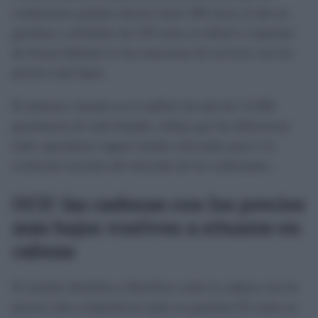
conductores pueden ahorrar hasta 300 euros al año en
gasolina y alrededor de 250 euros en diésel si repostan
de forma habitual en las estaciones de servicio con los
precios más bajos.
El informe, basado en el análisis de más de 12.000
gasolineras de toda España, refleja que las diferencias
entre operadores siguen siendo relevantes pese a la
evolución reciente del mercado de los carburantes.
OCU: las cadenas con los precios
más bajos vuelven a situarse en
cabeza
El estudio identifica a BonÀrea como la cadena con los
precios más competitivos tanto en gasolina 95 como en