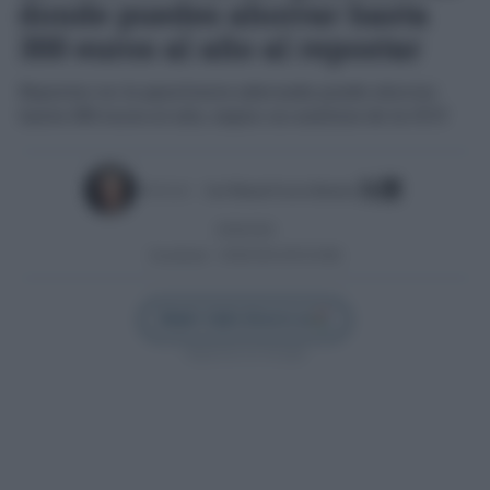
donde puedes ahorrar hasta
300 euros al año al repostar
Repostar en la gasolinera adecuada puede ahorrar
hasta 300 euros al año, según un análisis de la OCU
Escrito por:
José Manuel García Bautista
29/06/2026
Actualizado:
29/06/2026 (09:30 AM)
Añadir Cádiz Directo en
Síguenos en Google